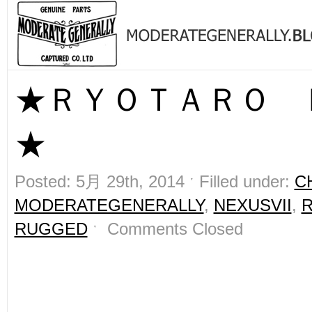
★ＲＹＯＴＡＲＯ 
★
Posted: 5月 29th, 2014 ˑ Filled under:
C
MODERATEGENERALLY
,
NEXUSVII
,
RUGGED
ˑ
Comments Closed