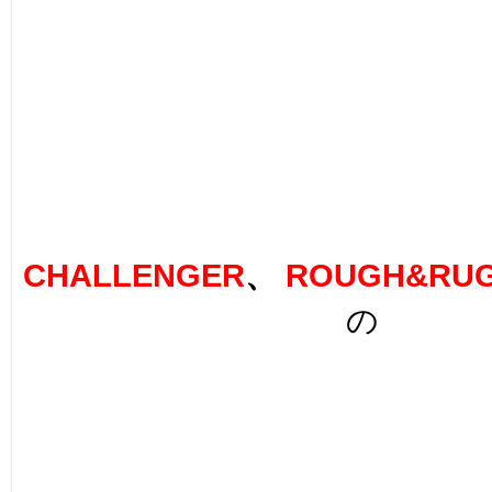
CHALLENGER
、
ROUGH&RU
の