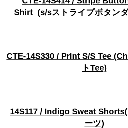
CTE-14S414 / Stripe Butt
Shirt
(s/sストライプボタン
CTE-14S330 / Print S/S Tee 
トTee)
14S117 / Indigo Sweat Shorts
ーツ)