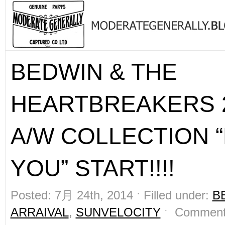
BEDWIN & THE
HEARTBREAKERS 
A/W COLLECTION 
YOU” START!!!!
Posted: 7月 24th, 2014 ˑ Filled under:
B
ARRAIVAL
,
SUNVELOCITY
ˑ
Comment