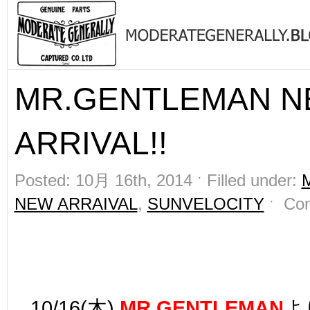
MR.GENTLEMAN 
ARRIVAL!!
Posted: 10月 16th, 2014 ˑ Filled under:
NEW ARRAIVAL
,
SUNVELOCITY
ˑ
Co
10/16(木)
MR.GENTLEMAN
よ