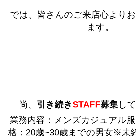
では、皆さんのご来店心より
ます。
尚、
引き続
き
STAFF
募集
し
業務内容：メンズカジュアル服
格：20歳~30歳までの男女※