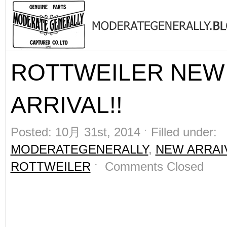
ROTTWEILER NEW
ARRIVAL!!
Posted: 10月 31st, 2014 ˑ Filled under:
MODERATEGENERALLY
,
NEW ARRAI
ROTTWEILER
ˑ
Comments Closed