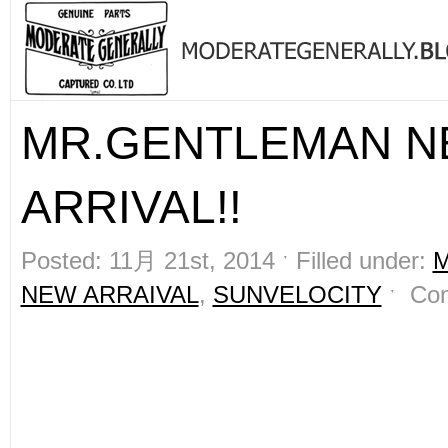
MR.GENTLEMAN 
ARRIVAL!!
Posted: 11月 21st, 2014 ˑ Filled under:
NEW ARRAIVAL
,
SUNVELOCITY
ˑ
Co