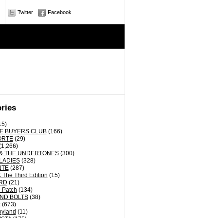
Twitter
Facebook
ries
15)
E BUYERS CLUB
(166)
ORTE
(29)
(1,266)
& THE UNDERTONES
(300)
LADIES
(328)
NTE
(287)
The Third Edition
(15)
RD
(21)
 Patch
(134)
ND BOLTS
(38)
k
(673)
oyland
(11)