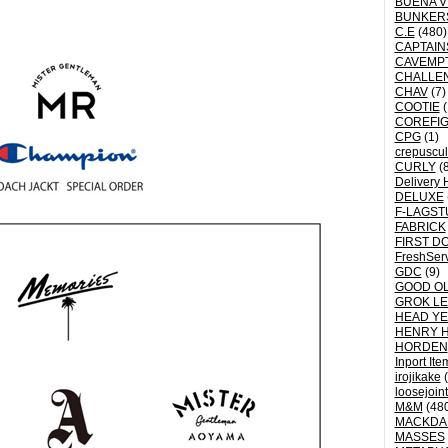
BUENA V
BUNKER
C.E
(480)
CAPTAI
CAVEMP
CHALLE
CHAV
(7)
COOTIE
(
COREFI
CPG
(1)
crepuscu
CURLY
(8
Delivery 
DELUXE
F-LAGST
FABRICK
FIRST D
FreshSer
GDC
(9)
GOOD OL
GROK L
HEAD YE
HENRY 
HORDEN
Inport Ite
irojikake
(
loosejoin
M&M
(48
MACKDA
MASSES