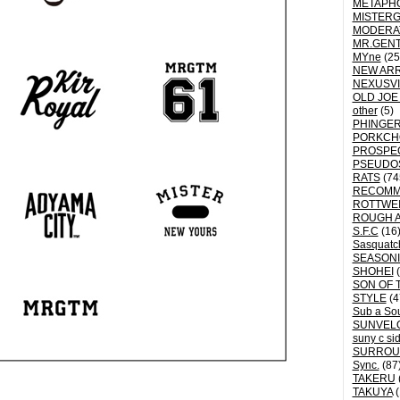
METAPH
MISTER
MODERA
MR.GEN
MYne
(25
NEW ARR
NEXUSVI
OLD JOE
other
(5)
PHINGER
PORKCH
PROSPE
PSEUDO
RATS
(74
RECOM
ROTTWE
ROUGH 
S.F.C
(16
Sasquatch
SEASON
SHOHEI
(
SON OF 
STYLE
(4
Sub a So
SUNVEL
suny c si
SURROU
Sync.
(87
TAKERU
TAKUYA
(