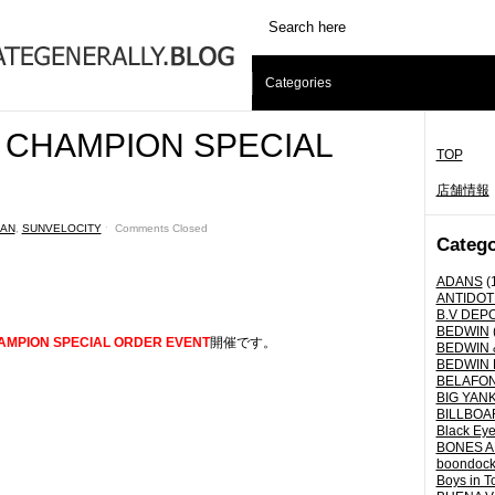
Categories
CHAMPION SPECIAL
TOP
店舗情報
AN
,
SUNVELOCITY
ˑ
Comments Closed
Catego
ADANS
(
ANTIDOT
B.V DEP
BEDWIN
MPION SPECIAL ORDER EVENT
開催です。
BEDWIN 
BEDWIN 
BELAFO
BIG YANK 
BILLBOA
Black Eye
BONES A
boondoc
Boys in T