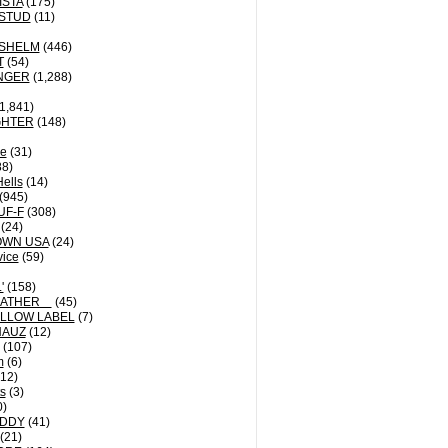
ISTA
(175)
STUD
(11)
NSHELM
(446)
T
(54)
NGER
(1,288)
1,841)
GHTER
(148)
le
(31)
8)
Hells
(14)
(945)
UF-F
(308)
(24)
OWN USA
(24)
vice
(59)
'
(158)
EATHER
(45)
LLOW LABEL
(7)
HAUZ
(12)
(107)
m
(6)
12)
ts
(3)
0)
DDY
(41)
(21)