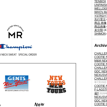
TENBOX
UNFINIS
WELLDE
WHO's M
YSTRDY
先行受注
商品 画像
商品画像
未分類
(4
SHIMON
Archiv
CHALLEN
COOTIE N
M&M NEW
COOTIE N
CHALLEN
GDC NEW 
NEXUSVII
CHALLEN
年7月15日
COOTIE N
F-LAGS
催!!
2026
NEXUSVII
GDC NEW 
COOTIE 