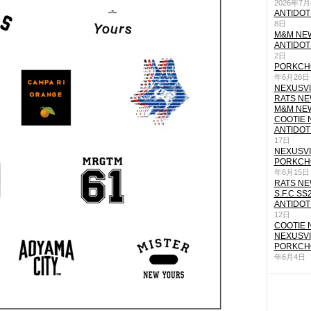
2026年7
ANTIDOT
8日
M&M NEW
ANTIDOT
2日
PORKCHO
年6月26日
NEXUSVII
RATS NEW
M&M NEW
COOTIE N
ANTIDOT
17日
NEXUSVII
PORKCHO
年6月15日
RATS NEW
S.F.C SS
ANTIDOT
12日
COOTIE N
NEXUSVII
PORKCHO
年6月4日