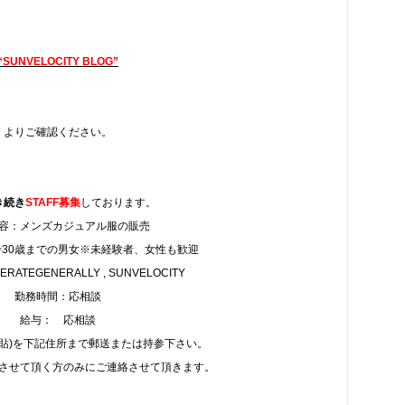
“SUNVELOCITY BLOG”
よりご確認ください。
き続き
STAFF募集
しております。
容：メンズカジュアル服の販売
~30歳までの男女※未経験者、女性も歓迎
ATEGENERALLY , SUNVELOCITY
勤務時間：応相談
給与： 応相談
写貼)を下記住所まで郵送または持参下さい。
させて頂く方のみにご連絡させて頂きます。