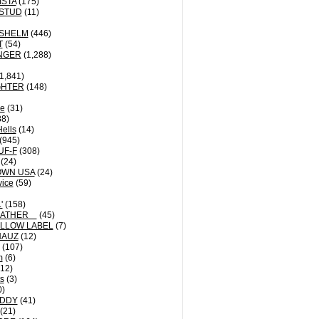
ISTA
(175)
STUD
(11)
NSHELM
(446)
T
(54)
NGER
(1,288)
1,841)
GHTER
(148)
le
(31)
8)
Hells
(14)
(945)
UF-F
(308)
(24)
OWN USA
(24)
vice
(59)
'
(158)
EATHER
(45)
LLOW LABEL
(7)
HAUZ
(12)
(107)
m
(6)
12)
ts
(3)
0)
DDY
(41)
(21)