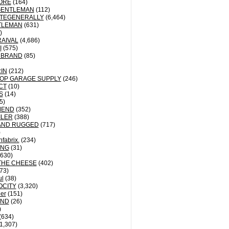
ORE
(164)
GENTLEMAN
(112)
TEGENERALLY
(6,464)
TLEMAN
(631)
)
AIVAL
(4,686)
I
(575)
 BRAND
(85)
IN
(212)
OP GARAGE SUPPLY
(246)
CT
(10)
S
(14)
5)
MEND
(352)
ILER
(388)
AND RUGGED
(717)
)
fabrix.
(234)
ING
(31)
630)
THE CHEESE
(402)
73)
ul
(38)
OCITY
(3,320)
der
(151)
ND
(26)
)
(634)
1,307)