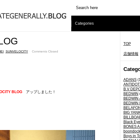
Categories
LOG
TOP
EI
,
SUNVELOCITY
ˑ
Comments Closed
店舗情報
Catego
ADANS
(
ANTIDOT
B.V DEP
OCITY BLOG
アップしました！
BEDWIN
BEDWIN 
BEDWIN 
BELAFO
BIG YANK 
BILLBOA
Black Eye
BONES A
boondoc
Boys in T