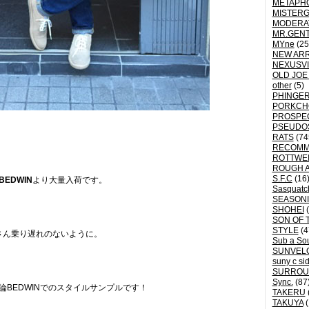
METAPH
MISTER
MODERA
MR.GEN
MYne
(25
NEW ARR
NEXUSVI
OLD JOE
other
(5)
PHINGER
PORKCH
PROSPE
PSEUDO
RATS
(74
RECOM
ROTTWE
ROUGH 
S.F.C
(16
BEDWIN
より大量入荷です。
Sasquatch
SEASON
SHOHEI
(
SON OF 
STYLE
(4
さん乗り遅れのないように。
Sub a So
SUNVEL
suny c si
SURROU
Sync.
(87
論BEDWINでのスタイルサンプルです！
TAKERU
TAKUYA
(