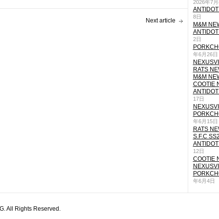
2026年7
ANTIDOT
8日
Next article
M&M NEW
ANTIDOT
2日
PORKCHO
年6月26日
NEXUSVII
RATS NEW
M&M NEW
COOTIE N
ANTIDOT
17日
NEXUSVII
PORKCHO
年6月15日
RATS NEW
S.F.C SS
ANTIDOT
12日
COOTIE N
NEXUSVII
PORKCHO
年6月4日
All Rights Reserved.