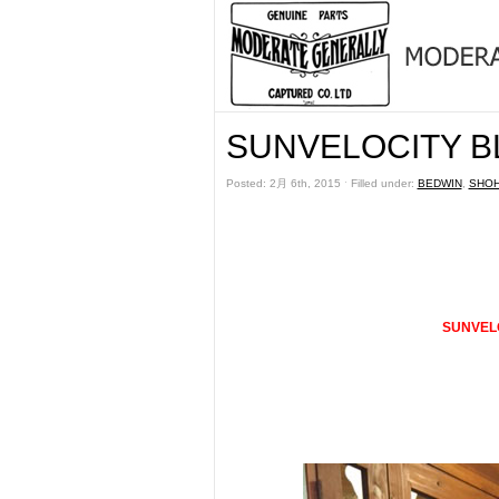
SUNVELOCITY B
Posted: 2月 6th, 2015 ˑ Filled under:
BEDWIN
,
SHOH
SUNVEL