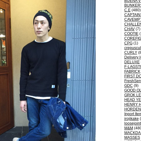
BUENA V
BUNKER
C.E
(480)
CAPTAI
CAVEMP
CHALLE
CHAV
(7)
COOTIE
(
COREFI
CPG
(1)
crepuscu
CURLY
(8
Delivery 
DELUXE
F-LAGST
FABRICK
FIRST D
FreshSer
GDC
(9)
GOOD OL
GROK L
HEAD YE
HENRY 
HORDEN
Inport Ite
irojikake
(
loosejoin
M&M
(48
MACKDA
MASSES