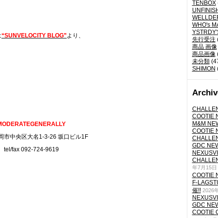
TENBOX
UNFINIS
WELLDE
WHO's M
YSTRDY
は
“SUNVELOCITY BLOG”
より、
先行受注
商品 画像
商品画像
未分類
(4
SHIMON
Archiv
CHALLEN
COOTIE N
M&M NEW
MODERATEGENERALLY
COOTIE N
市中央区大名1-3-26 坂口ビル1F
CHALLEN
GDC NEW 
tel/fax 092-724-9619
NEXUSVII
CHALLEN
年7月15日
COOTIE N
F-LAGS
催!!
2026
NEXUSVII
GDC NEW 
COOTIE 