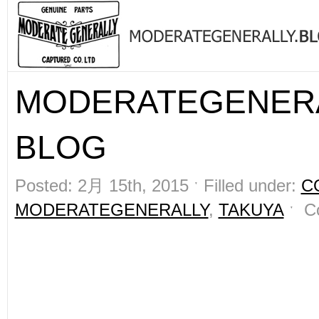
MODERATEGENER
BLOG
Posted: 2月 15th, 2015 ˑ Filled under:
C
MODERATEGENERALLY
,
TAKUYA
ˑ
C