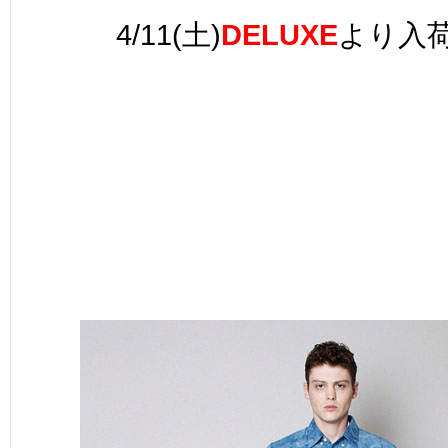
4/11(
土)
DELUXE
より入