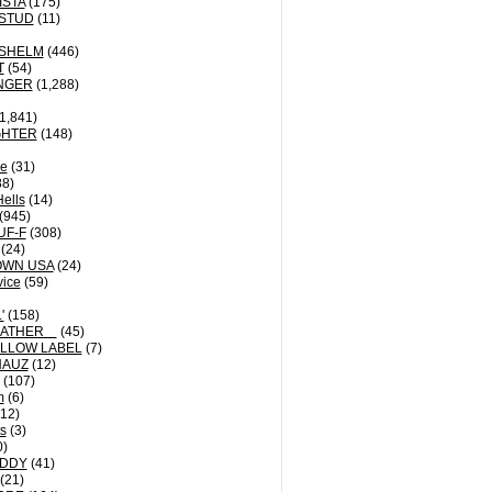
ISTA
(175)
STUD
(11)
NSHELM
(446)
T
(54)
NGER
(1,288)
1,841)
GHTER
(148)
le
(31)
8)
Hells
(14)
(945)
UF-F
(308)
(24)
OWN USA
(24)
vice
(59)
'
(158)
EATHER
(45)
LLOW LABEL
(7)
HAUZ
(12)
(107)
m
(6)
12)
ts
(3)
0)
DDY
(41)
(21)