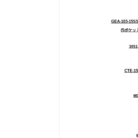
GEA-103-15SS 
(5ポケ
3051
CTE-15
MD