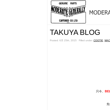
TAKUYA BLOG
Posted: 6月 25th, 2015 ˑ Filled under:
COOTIE
,
MAC
只今、
BE
先