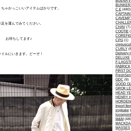
BUENA V
BUNKER
くちゃかっこいいアイテムばかりです。
C.E
(480)
CAPTAI
CAVEMP
CHALLE
非足を運んでみてください。
CHAV
(7)
COOTIE
(
COREFI
お待ちしてます♪
CPG
(1)
crepuscu
CURLY
(8
Delivery 
タイルにいきます。どーぞ！
DELUXE
F-LAGST
FABRICK
FIRST D
FreshSer
GDC
(9)
GOOD OL
GROK L
HEAD YE
HENRY 
HORDEN
Inport Ite
irojikake
(
loosejoin
M&M
(48
MACKDA
MASSES