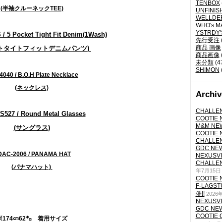
TENBOX
(半袖クルーネックTEE)
UNFINIS
WELLDE
WHO's M
YSTRDY
/ 5 Pocket Tight Fit Denim(1Wash)
先行受注
商品 画像
ットタイトフィットデニムパンツ
)
商品画像
未分類
(4
SHIMON
4040 / B.O.H Plate Necklace
(ネックレス)
Archiv
CHALLEN
S527 / Round Metal Glasses
COOTIE N
M&M NEW
(
サングラス
)
COOTIE N
CHALLEN
GDC NEW 
AC-2006 / PANAMA HAT
NEXUSVII
CHALLEN
(パナマハット)
年7月15日
COOTIE N
F-LAGS
催!!
2026
NEXUSVII
GDC NEW 
COOTIE 
※174㎝62㌔ 着用サイズ