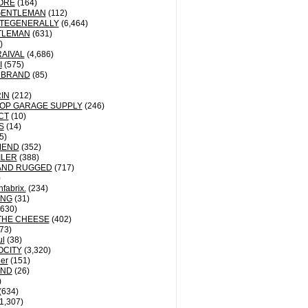
ORE
(164)
GENTLEMAN
(112)
TEGENERALLY
(6,464)
TLEMAN
(631)
)
AIVAL
(4,686)
I
(575)
 BRAND
(85)
IN
(212)
OP GARAGE SUPPLY
(246)
CT
(10)
S
(14)
5)
MEND
(352)
ILER
(388)
AND RUGGED
(717)
)
fabrix.
(234)
ING
(31)
630)
THE CHEESE
(402)
73)
ul
(38)
OCITY
(3,320)
der
(151)
ND
(26)
)
(634)
1,307)