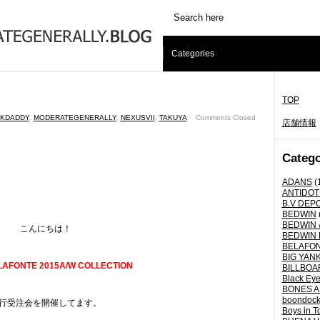
Categories
TOP
KDADDY
,
MODERATEGENERALLY
,
NEXUSVII
,
TAKUYA
ˑ
Comments Closed
店舗情報
Catego
ADANS
(
ANTIDOT
B.V DEP
BEDWIN
BEDWIN 
こんにちは！
BEDWIN 
BELAFO
BIG YANK 
LAFONTE 2015A/W COLLECTION
BILLBOA
Black Eye
BONES A
boondoc
行受注会を開催してます。
Boys in T