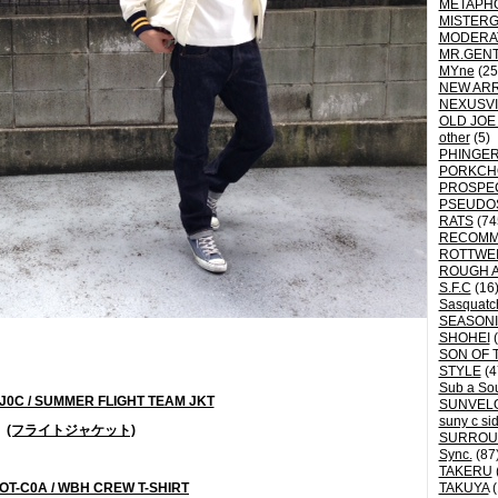
METAPH
MISTER
MODERA
MR.GEN
MYne
(25
NEW ARR
NEXUSVI
OLD JOE
other
(5)
PHINGER
PORKCH
PROSPE
PSEUDO
RATS
(74
RECOM
ROTTWE
ROUGH 
S.F.C
(16
Sasquatch
SEASON
SHOHEI
(
SON OF 
STYLE
(4
Sub a So
0C / SUMMER FLIGHT TEAM JKT
SUNVEL
suny c si
(フライトジャケット)
SURROU
Sync.
(87
TAKERU
OT-C0A / WBH CREW T-SHIRT
TAKUYA
(