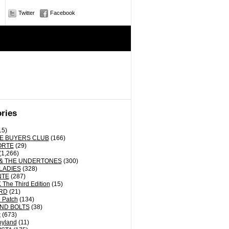
Twitter
Facebook
ries
15)
E BUYERS CLUB
(166)
ORTE
(29)
(1,266)
& THE UNDERTONES
(300)
LADIES
(328)
NTE
(287)
The Third Edition
(15)
RD
(21)
 Patch
(134)
ND BOLTS
(38)
k
(673)
oyland
(11)