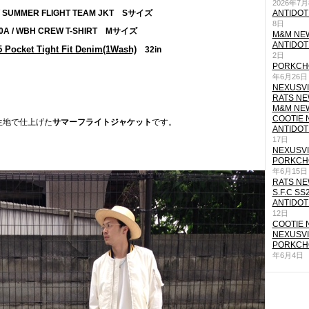
2026年7
/ SUMMER FLIGHT TEAM JKT Sサイズ
ANTIDOT
8日
0A / WBH CREW T-SHIRT Mサイズ
M&M NEW
ANTIDOT
 Pocket Tight Fit Denim(1Wash)
32in
2日
PORKCHO
年6月26日
NEXUSVII
RATS NEW
M&M NEW
COOTIE N
生地で仕上げた
サマーフライトジャケット
です。
ANTIDOT
17日
NEXUSVII
PORKCHO
年6月15日
RATS NEW
S.F.C SS
ANTIDOT
12日
COOTIE N
NEXUSVII
PORKCHO
年6月4日