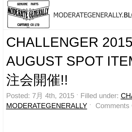
CHALLENGER 201
AUGUST SPOT IT
注会開催!!
Posted: 7月 4th, 2015 ˑ Filled under:
CH
MODERATEGENERALLY
ˑ
Comments 