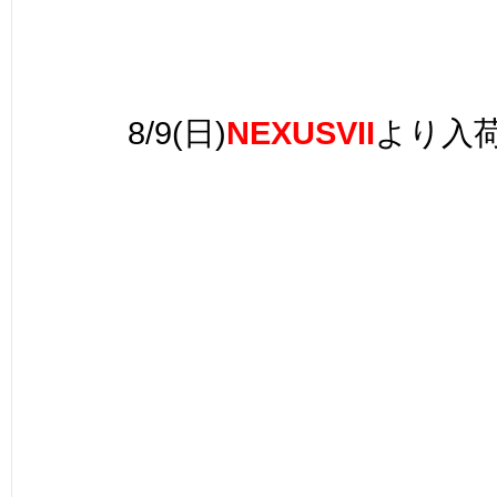
8/9(日)
NEXUSVII
より入