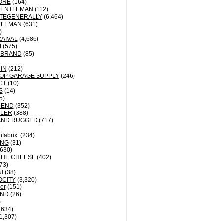
ORE
(164)
GENTLEMAN
(112)
TEGENERALLY
(6,464)
TLEMAN
(631)
)
AIVAL
(4,686)
I
(575)
 BRAND
(85)
IN
(212)
OP GARAGE SUPPLY
(246)
CT
(10)
S
(14)
5)
MEND
(352)
ILER
(388)
AND RUGGED
(717)
)
fabrix.
(234)
ING
(31)
630)
THE CHEESE
(402)
73)
ul
(38)
OCITY
(3,320)
der
(151)
ND
(26)
)
(634)
1,307)