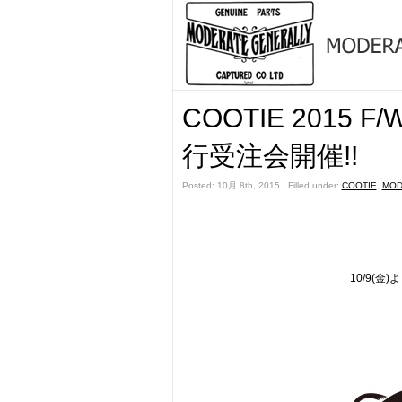
COOTIE 2015 F
行受注会開催!!
Posted: 10月 8th, 2015 ˑ Filled under:
COOTIE
,
MOD
10/9(金)