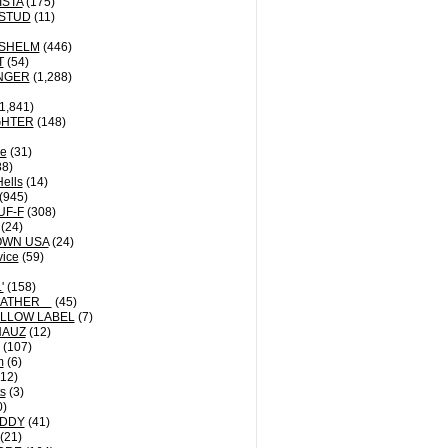
ISTA
(175)
STUD
(11)
NSHELM
(446)
T
(54)
NGER
(1,288)
1,841)
GHTER
(148)
le
(31)
8)
Hells
(14)
(945)
UF-F
(308)
(24)
OWN USA
(24)
vice
(59)
'
(158)
EATHER
(45)
LLOW LABEL
(7)
HAUZ
(12)
(107)
m
(6)
12)
ts
(3)
0)
DDY
(41)
(21)