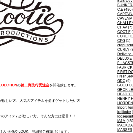
BUENA V
BUNKER
C.E
(480)
CAPTAI
CAVEMP
CHALLE
CHAV
(7)
COOTIE
(
COREFI
CPG
(1)
crepuscu
CURLY
(8
Delivery 
DELUXE
F-LAGST
FABRICK
FIRST D
FreshSer
GDC
(9)
LLOECTION
の
第二弾先行受注会
を開催致します。
GOOD OL
GROK L
HEAD YE
HENRY 
が欲しい方、人気のアイテムを必ずゲットしたい方
HORDEN
Inport Ite
irojikake
(
ーのアイテムが欲しい方、そんな方には是非！！
loosejoin
M&M
(48
MACKDA
MASSES
詳しい画像やLOOK、詳細等ご確認頂けます。