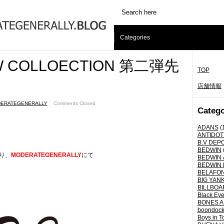
Categories
/W COLLOECTION 第二弾先
TOP
店舗情報
ERATEGENERALLY
ˑ
Comments Closed
Catego
ADANS
(
ANTIDOT
B.V DEP
BEDWIN
より、
MODERATEGENERALLY
にて
BEDWIN 
BEDWIN 
BELAFO
BIG YANK 
BILLBOA
Black Eye
BONES A
boondoc
Boys in T