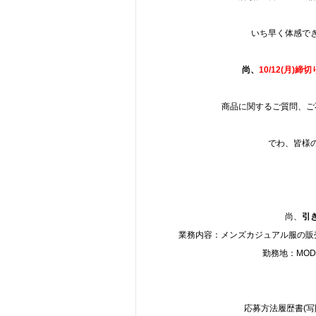
いち早く体感で
尚、
10
/12
(月)締切
商品に関するご質問、ご
でわ、皆様
尚、
引
業務内容：メンズカジュアル服の販売
勤務地：MODER
応募方法履歴書(