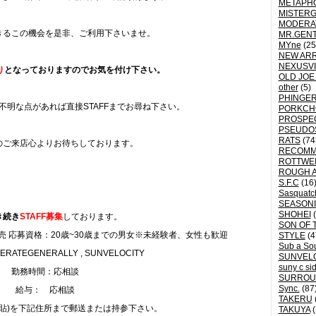
METAPH
MISTER
MODERA
きるこの機会を是非、ご利用下さいませ。
MR.GEN
MYne
(25
NEW ARR
NEXUSVI
り
となっておりますのでお気を付け下さい。
OLD JOE
other
(5)
PHINGER
不明な点があれば直接STAFFまでお尋ね下さい。
PORKCH
PROSPE
PSEUDO
RATS
(74
のご来店心よりお待ちしております。
RECOM
ROTTWE
ROUGH 
S.F.C
(16
Sasquatch
SEASON
SHOHEI
(
き続き
STAFF募集
しております。
SON OF 
 応募資格：20歳~30歳までの男女※未経験者、女性も歓迎
STYLE
(4
Sub a So
ATEGENERALLY , SUNVELOCITY
SUNVEL
suny c si
勤務時間：応相談
SURROU
Sync.
(87
給与： 応相談
TAKERU
写貼)を下記住所まで郵送または持参下さい。
TAKUYA
(