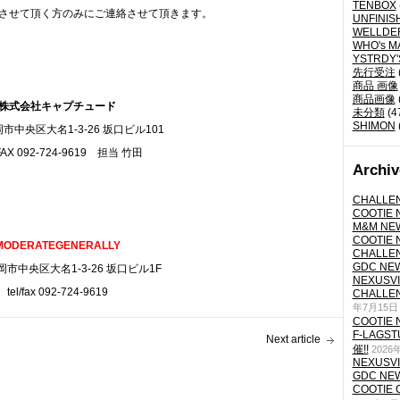
TENBOX
させて頂く方のみにご連絡させて頂きます。
UNFINIS
WELLDE
WHO's M
YSTRDY
先行受注
商品 画像
商品画像
株式会社キャプチュード
未分類
(4
SHIMON
市中央区大名1-3-26 坂口ビル101
FAX 092-724-9619 担当 竹田
Archiv
CHALLEN
COOTIE N
M&M NEW
COOTIE N
MODERATEGENERALLY
CHALLEN
GDC NEW 
市中央区大名1-3-26 坂口ビル1F
NEXUSVII
tel/fax 092-724-9619
CHALLEN
年7月15日
COOTIE N
F-LAGS
Next article
催!!
2026
NEXUSVII
GDC NEW 
COOTIE 