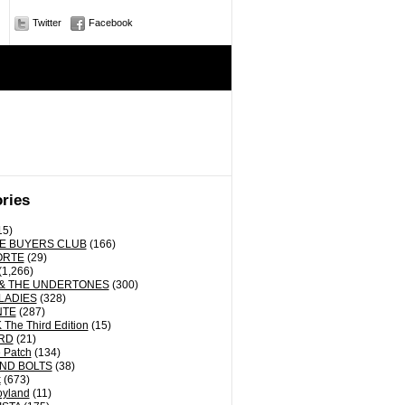
Twitter
Facebook
ries
15)
E BUYERS CLUB
(166)
ORTE
(29)
(1,266)
& THE UNDERTONES
(300)
LADIES
(328)
NTE
(287)
The Third Edition
(15)
RD
(21)
 Patch
(134)
ND BOLTS
(38)
k
(673)
oyland
(11)