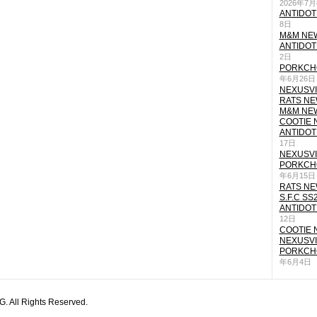
2026年7
ANTIDOT
8日
M&M NEW
ANTIDOT
2日
PORKCHO
年6月26日
NEXUSVII
RATS NEW
M&M NEW
COOTIE N
ANTIDOT
17日
NEXUSVII
PORKCHO
年6月15日
RATS NEW
S.F.C SS
ANTIDOT
12日
COOTIE N
NEXUSVII
PORKCHO
年6月4日
All Rights Reserved.