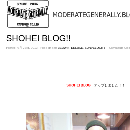
SHOHEI BLOG!!
Posted: 9月 23rd, 2013 ˑ Filled under:
BEDWIN
,
DELUXE
,
SUNVELOCITY
ˑ
Comments Clo
SHOHEI BLOG
アップしました！！