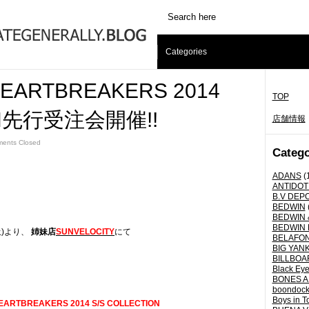
Categories
HEARTBREAKERS 2014
TOP
ION先行受注会開催!!
店舗情報
ents Closed
Catego
ADANS
(
ANTIDOT
B.V DEP
BEDWIN
BEDWIN 
BEDWIN 
土)より、
姉妹店
SUNVELOCITY
にて
BELAFO
BIG YANK 
BILLBOA
Black Eye
BONES A
boondoc
Boys in T
EARTBREAKERS 2014 S/S COLLECTION