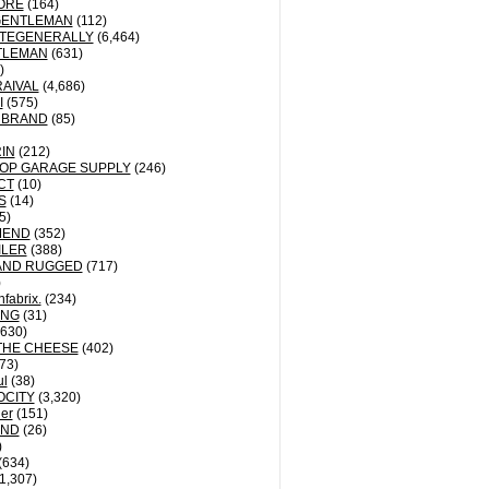
ORE
(164)
GENTLEMAN
(112)
TEGENERALLY
(6,464)
TLEMAN
(631)
)
AIVAL
(4,686)
I
(575)
 BRAND
(85)
IN
(212)
OP GARAGE SUPPLY
(246)
CT
(10)
S
(14)
5)
MEND
(352)
ILER
(388)
AND RUGGED
(717)
)
fabrix.
(234)
ING
(31)
630)
THE CHEESE
(402)
73)
ul
(38)
OCITY
(3,320)
der
(151)
ND
(26)
)
(634)
1,307)