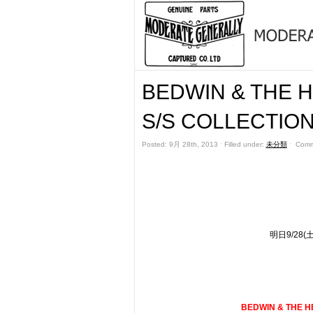
BEDWIN & THE 
S/S COLLECT
Posted: 9月 28th, 2013 ˑ Filled under:
未分類
ˑ
Comm
明日9/28(
BEDWIN & THE H