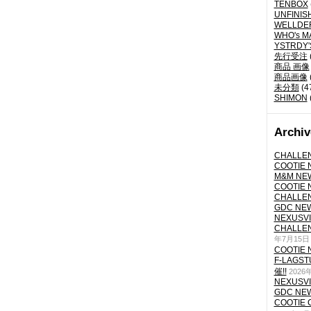
TENBOX
UNFINIS
WELLDE
WHO's M
YSTRDY
先行受注
商品 画像
商品画像
未分類
(4
SHIMON
Archiv
CHALLEN
COOTIE N
M&M NEW
COOTIE N
CHALLEN
GDC NEW 
NEXUSVII
CHALLEN
年7月15日
COOTIE N
F-LAGS
催!!
2026
NEXUSVII
GDC NEW 
COOTIE 