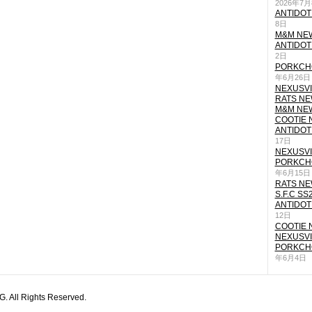
2026年7
ANTIDOT
8日
M&M NEW
ANTIDOT
2日
PORKCHO
年6月26日
NEXUSVII
RATS NEW
M&M NEW
COOTIE N
ANTIDOT
17日
NEXUSVII
PORKCHO
年6月15日
RATS NEW
S.F.C SS
ANTIDOT
12日
COOTIE N
NEXUSVII
PORKCHO
年6月4日
All Rights Reserved.