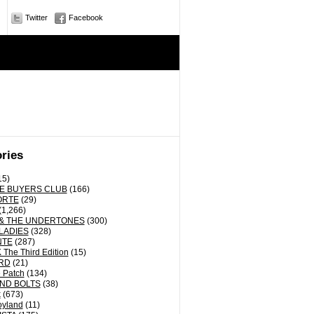
Twitter
Facebook
ries
15)
E BUYERS CLUB
(166)
ORTE
(29)
(1,266)
& THE UNDERTONES
(300)
LADIES
(328)
NTE
(287)
The Third Edition
(15)
RD
(21)
 Patch
(134)
ND BOLTS
(38)
k
(673)
oyland
(11)