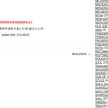
METAPH
MISTER
MODERA
MR.GEN
MYne
(25
NEW ARR
MODERATEGENERALLY
NEXUSVI
OLD JOE
市中央区大名1-3-26 坂口ビル1F
other
(5)
PHINGER
tel/fax 092-724-9619
PORKCH
PROSPE
PSEUDO
RATS
(74
RECOM
Next article
ROTTWE
ROUGH 
S.F.C
(16
Sasquatch
SEASON
SHOHEI
(
SON OF 
STYLE
(4
Sub a So
SUNVEL
suny c si
SURROU
Sync.
(87
TAKERU
TAKUYA
(