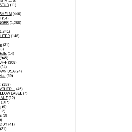
ISTA
(175)
STUD
(11)
NSHELM
(446)
T
(54)
NGER
(1,288)
1,841)
GHTER
(148)
le
(31)
8)
Hells
(14)
(945)
UF-F
(308)
(24)
OWN USA
(24)
vice
(59)
'
(158)
EATHER
(45)
LLOW LABEL
(7)
HAUZ
(12)
(107)
m
(6)
12)
ts
(3)
0)
DDY
(41)
(21)