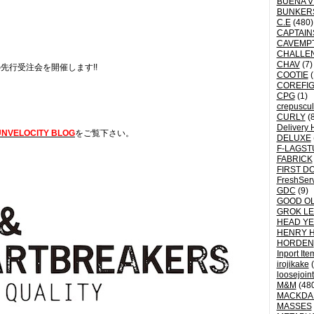
BUENA V
BUNKER
C.E
(480)
CAPTAI
CAVEMP
CHALLE
CHAV
(7)
先行受注会を開催します!!
COOTIE
(
COREFI
CPG
(1)
crepuscu
CURLY
(8
Delivery 
UNVELOCITY BLOG
をご覧下さい。
DELUXE
F-LAGST
FABRICK
FIRST D
FreshSer
GDC
(9)
GOOD OL
GROK L
HEAD YE
HENRY 
HORDEN
Inport Ite
irojikake
(
loosejoin
M&M
(48
MACKDA
MASSES