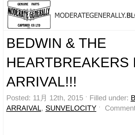
BEDWIN & THE
HEARTBREAKERS
ARRIVAL!!!
Posted: 11月 12th, 2015 ˑ Filled under:
ARRAIVAL
,
SUNVELOCITY
ˑ
Comment