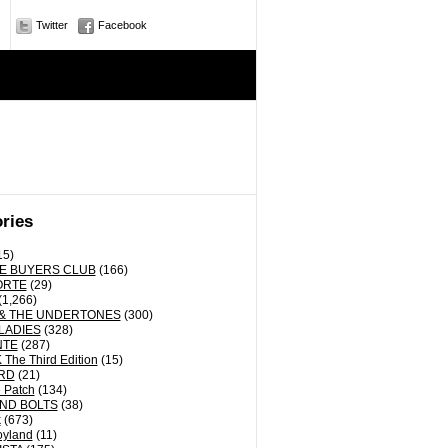
Twitter
Facebook
ries
15)
E BUYERS CLUB
(166)
ORTE
(29)
(1,266)
& THE UNDERTONES
(300)
LADIES
(328)
NTE
(287)
The Third Edition
(15)
RD
(21)
 Patch
(134)
ND BOLTS
(38)
k
(673)
oyland
(11)