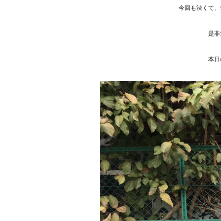
今回も渋くて、
是非
本日