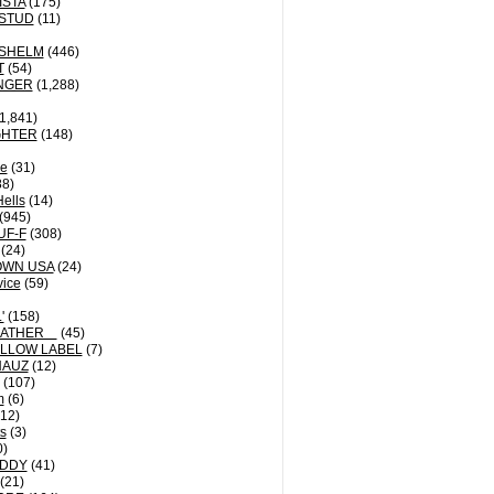
ISTA
(175)
STUD
(11)
NSHELM
(446)
T
(54)
NGER
(1,288)
1,841)
GHTER
(148)
le
(31)
8)
Hells
(14)
(945)
UF-F
(308)
(24)
OWN USA
(24)
vice
(59)
'
(158)
EATHER
(45)
LLOW LABEL
(7)
HAUZ
(12)
(107)
m
(6)
12)
ts
(3)
0)
DDY
(41)
(21)