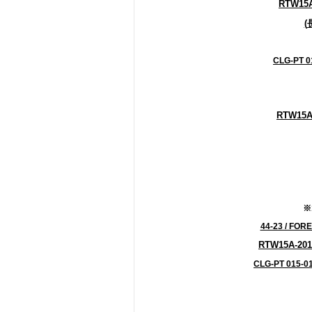
RTW15A
(
CLG-PT 0
RTW15A
※
44-23 / FOR
RTW15A-201
CLG-PT 015-0