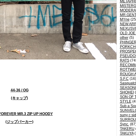
METAPH
MISTER
MODERA
MR.GEN
MYne
(25
NEW ARR
NEXUSVI
OLD JOE
other
(5)
PHINGER
PORKCH
PROSPE
PSEUDO
RATS
(74
RECOM
ROTTWE
ROUGH 
S.F.C
(16
Sasquatch
SEASON
44-36 / OG
SHOHEI
(
SON OF 
(キャップ)
STYLE
(4
Sub a So
SUNVEL
/ FOREVER MR.3 ZIP UP HOODY
suny c si
SURROU
(ジップパーカー)
Sync.
(87
TAKERU
TAKUYA
(