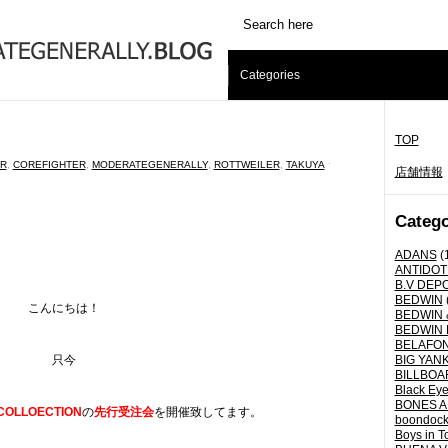
Categories
TOP
R
,
COREFIGHTER
,
MODERATEGENERALLY
,
ROTTWEILER
,
TAKUYA
ˑ
店舗情報
Catego
ADANS
(
ANTIDOT
B.V DEP
BEDWIN
こんにちは！
BEDWIN 
BEDWIN 
BELAFO
只今
BIG YANK 
BILLBOA
Black Eye
BONES A
COLLOECTION
の
先行受注会
を開催致してます。
boondoc
Boys in T