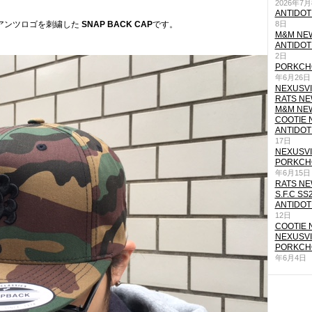
2026年7
ANTIDOT
アンツロゴを刺繍した
SNAP BACK CAP
です。
8日
M&M NEW
ANTIDOT
2日
PORKCHO
年6月26日
NEXUSVII
RATS NEW
M&M NEW
COOTIE N
ANTIDOT
17日
NEXUSVII
PORKCHO
年6月15日
RATS NEW
S.F.C SS
ANTIDOT
12日
COOTIE N
NEXUSVII
PORKCHO
年6月4日