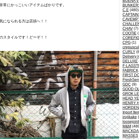
BUENA V
非常にかっこいいアイテムばかりです。
BUNKER
C.E
(480)
CAPTAI
CAVEMP
気になられる方は店頭へ！！
CHALLE
CHAV
(7)
COOTIE
(
のスタイルです！どーぞ！！
COREFI
CPG
(1)
crepuscu
CURLY
(8
Delivery 
DELUXE
F-LAGST
FABRICK
FIRST D
FreshSer
GDC
(9)
GOOD OL
GROK L
HEAD YE
HENRY 
HORDEN
Inport Ite
irojikake
(
loosejoin
M&M
(48
MACKDA
MASSES