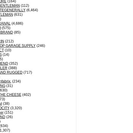
ORE
(164)
GENTLEMAN
(112)
TEGENERALLY
(6,464)
TLEMAN
(631)
)
AIVAL
(4,686)
I
(575)
 BRAND
(85)
IN
(212)
OP GARAGE SUPPLY
(246)
CT
(10)
S
(14)
5)
MEND
(352)
ILER
(388)
AND RUGGED
(717)
)
fabrix.
(234)
ING
(31)
630)
THE CHEESE
(402)
73)
ul
(38)
OCITY
(3,320)
der
(151)
ND
(26)
)
(634)
1,307)