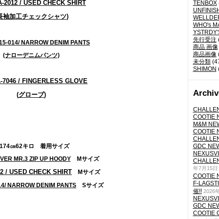
-2012 / USED CHECK SHIRT
TENBOX
UNFINIS
長袖加工チェックシャツ
)
WELLDE
WHO's M
YSTRDY
先行受注
15-014
/
NARROW DENIM PANTS
商品 画像
商品画像
(ナローデニムパンツ)
未分類
(4
SHIMON
-7046 / FINGERLESS GLOVE
Archiv
(
グローブ
)
CHALLEN
COOTIE N
M&M NEW
COOTIE N
CHALLEN
174㎝62キロ 着用サイズ
GDC NEW 
NEXUSVII
EVER MR.3 ZIP UP HOODY
Mサイズ
CHALLEN
年7月15日
2 / USED CHECK SHIRT
Mサイズ
COOTIE N
F-LAGS
14
/
NARROW DENIM PANTS
Sサイズ
催!!
2026
NEXUSVII
GDC NEW 
COOTIE 