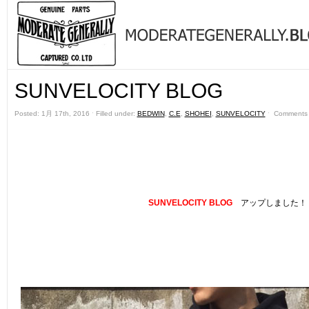
SUNVELOCITY BLOG
Posted: 1月 17th, 2016 ˑ Filled under:
BEDWIN
,
C.E
,
SHOHEI
,
SUNVELOCITY
ˑ
Comments 
SUNVELOCITY BLOG
アップしました！