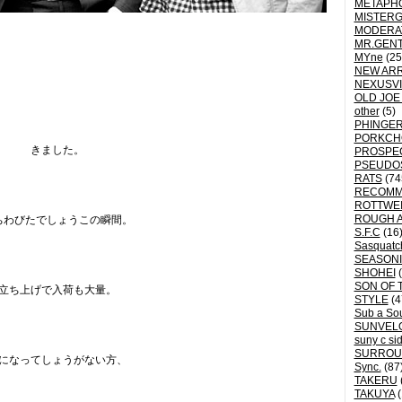
METAPH
MISTER
MODERA
MR.GEN
MYne
(25
NEW ARR
NEXUSVI
OLD JOE
other
(5)
PHINGER
PORKCH
きました。
PROSPE
PSEUDO
RATS
(74
RECOM
ROTTWE
ROUGH 
ちわびたでしょうこの瞬間。
S.F.C
(16
Sasquatch
SEASON
SHOHEI
(
SON OF 
立ち上げで入荷も大量。
STYLE
(4
Sub a So
SUNVEL
suny c si
SURROU
になってしょうがない方、
Sync.
(87
TAKERU
TAKUYA
(