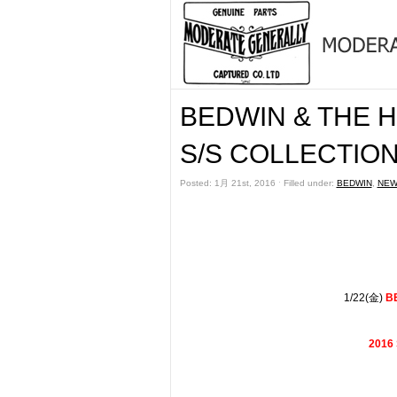
BEDWIN & THE 
S/S COLLECTION 
Posted: 1月 21st, 2016 ˑ Filled under:
BEDWIN
,
NEW
1/22(金)
B
2016