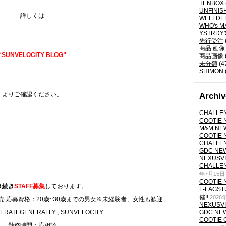
TENBOX
UNFINIS
詳しくは
WELLDE
WHO's M
YSTRDY
先行受注
商品 画像
“SUNVELOCITY BLOG”
商品画像
未分類
(4
SHIMON
よりご確認ください。
Archiv
CHALLEN
COOTIE N
M&M NEW
COOTIE N
CHALLEN
GDC NEW 
NEXUSVII
CHALLEN
年7月15日
COOTIE N
き続き
STAFF募集
しております。
F-LAGS
催!!
2026
 応募資格：20歳~30歳までの男女※未経験者、女性も歓迎
NEXUSVII
ATEGENERALLY , SUNVELOCITY
GDC NEW 
COOTIE 
勤務時間：応相談