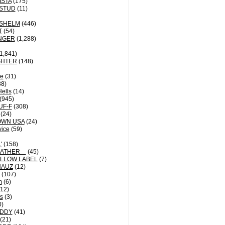
ISTA
(175)
STUD
(11)
NSHELM
(446)
T
(54)
NGER
(1,288)
1,841)
GHTER
(148)
le
(31)
8)
Hells
(14)
(945)
UF-F
(308)
(24)
OWN USA
(24)
vice
(59)
'
(158)
EATHER
(45)
LLOW LABEL
(7)
HAUZ
(12)
(107)
m
(6)
12)
ts
(3)
0)
DDY
(41)
(21)