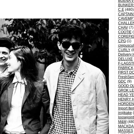
BUENA V
BUNKER
C.E
(480)
CAPTAI
CAVEMP
CHALLE
CHAV
(7)
COOTIE
(
COREFI
CPG
(1)
crepuscu
CURLY
(8
Delivery 
DELUXE
F-LAGST
FABRICK
FIRST D
FreshSer
GDC
(9)
GOOD OL
GROK L
HEAD YE
HENRY 
HORDEN
Inport Ite
irojikake
(
loosejoin
M&M
(48
MACKDA
MASSES