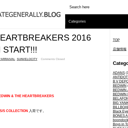
Categories
HEARTBREAKERS 2016
TOP
START!!!
店舗情報
 ARRAIVAL
,
SUNVELOCITY
ˑ
Comments Closed
Catego
ADANS
(
ANTIDOT
B.V DEP
BEDWIN
BEDWIN 
BEDWIN 
EDWIN & THE HEARTBREAKERS
BELAFO
BIG YANK 
BILLBOA
 S/S COLLECTION
入荷です。
Black Eye
BONES A
boondoc
Boys in T