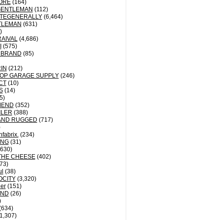
ORE
(164)
GENTLEMAN
(112)
TEGENERALLY
(6,464)
TLEMAN
(631)
)
AIVAL
(4,686)
I
(575)
 BRAND
(85)
IN
(212)
OP GARAGE SUPPLY
(246)
CT
(10)
S
(14)
5)
MEND
(352)
ILER
(388)
AND RUGGED
(717)
)
fabrix.
(234)
ING
(31)
630)
THE CHEESE
(402)
73)
ul
(38)
OCITY
(3,320)
der
(151)
ND
(26)
)
(634)
1,307)