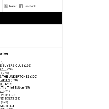
Twitter
Facebook
ries
15)
E BUYERS CLUB
(166)
ORTE
(29)
(1,266)
& THE UNDERTONES
(300)
LADIES
(328)
NTE
(287)
The Third Edition
(15)
RD
(21)
 Patch
(134)
ND BOLTS
(38)
k
(673)
oyland
(11)