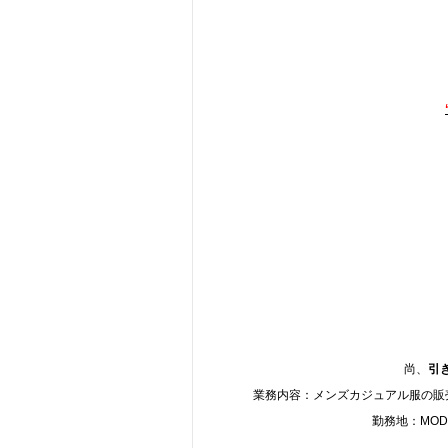
尚、
引
業務内容：メンズカジュアル服の販売
勤務地：MODER