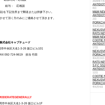
2026年7
ANTIDOT
給与： 応相談
8日
M&M NEW
写貼)を下記住所まで郵送または持参下さい。
ANTIDOT
させて頂く方のみにご連絡させて頂きます。
2日
PORKCHO
年6月26日
NEXUSVII
RATS NEW
M&M NEW
COOTIE N
株式会社キャプチュード
ANTIDOT
17日
市中央区大名1-3-26 坂口ビル101
NEXUSVII
FAX 092-724-9619 担当 竹田
PORKCHO
年6月15日
RATS NEW
S.F.C SS
ANTIDOT
12日
COOTIE N
NEXUSVII
PORKCHO
年6月4日
MODERATEGENERALLY
市中央区大名1-3-26 坂口ビル1F