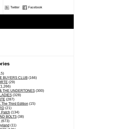
Twitter
Facebook
ries
15)
E BUYERS CLUB
(166)
ORTE
(29)
(1,266)
& THE UNDERTONES
(300)
LADIES
(328)
NTE
(287)
The Third Edition
(15)
RD
(21)
 Patch
(134)
ND BOLTS
(38)
k
(673)
oyland
(11)