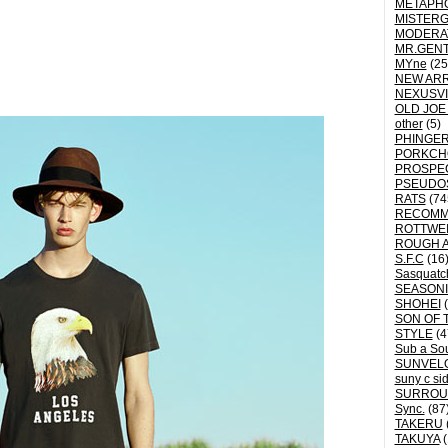
METAPH
MISTER
MODERA
MR.GEN
MYne
(25
NEW ARR
NEXUSVI
OLD JOE
other
(5)
PHINGER
PORKCH
PROSPE
PSEUDO
RATS
(74
RECOM
ROTTWE
ROUGH 
S.F.C
(16
Sasquatch
SEASON
SHOHEI
(
SON OF 
STYLE
(4
Sub a So
SUNVEL
suny c si
SURROU
Sync.
(87
TAKERU
TAKUYA
(