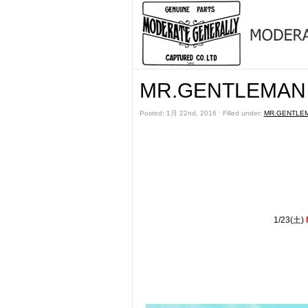
MR.GENTLEMAN 
Posted: 1月 22nd, 2016 ˑ Filled under:
MR.GENTLE
1/23(土)