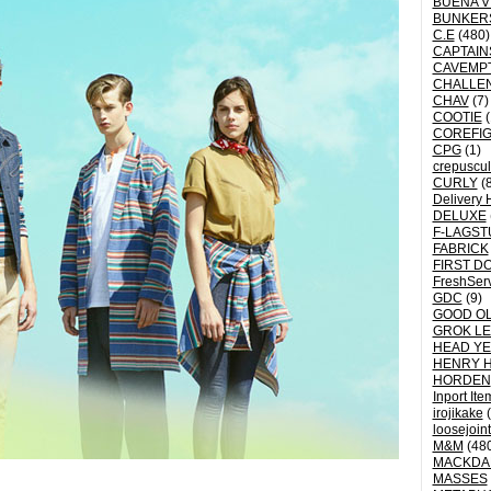
BUENA V
BUNKER
C.E
(480)
CAPTAI
CAVEMP
CHALLE
CHAV
(7)
COOTIE
(
COREFI
CPG
(1)
crepuscu
CURLY
(8
Delivery 
DELUXE
F-LAGST
FABRICK
FIRST D
FreshSer
GDC
(9)
GOOD OL
GROK L
HEAD YE
HENRY 
HORDEN
Inport Ite
irojikake
(
loosejoin
M&M
(48
MACKDA
MASSES