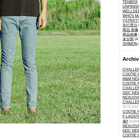
TENBOX
UNFINIS
WELLDE
WHO's M
YSTRDY
先行受注
商品 画像
商品画像
未分類
(4
SHIMON
Archiv
CHALLEN
COOTIE N
M&M NEW
COOTIE N
CHALLEN
GDC NEW 
NEXUSVII
CHALLEN
年7月15日
COOTIE N
F-LAGS
催!!
2026
NEXUSVII
GDC NEW 
COOTIE 