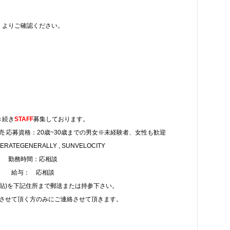
よりご確認ください。
き続き
STAFF
募集しております。
 応募資格：20歳~30歳までの男女※未経験者、女性も歓迎
ATEGENERALLY , SUNVELOCITY
勤務時間：応相談
給与： 応相談
写貼)を下記住所まで郵送または持参下さい。
させて頂く方のみにご連絡させて頂きます。