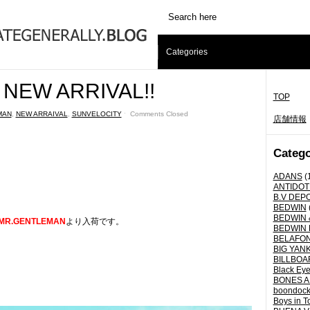
Categories
NEW ARRIVAL!!
TOP
MAN
,
NEW ARRAIVAL
,
SUNVELOCITY
ˑ
Comments Closed
店舗情報
Catego
ADANS
(
ANTIDOT
B.V DEP
BEDWIN
BEDWIN 
MR.GENTLEMAN
より入荷です。
BEDWIN 
BELAFO
BIG YANK 
BILLBOA
Black Eye
BONES A
boondoc
Boys in T