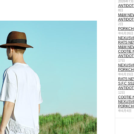
2026年7
ANTIDOT
8日
M&M NEW
ANTIDOT
2日
PORKCHO
年6月26日
NEXUSVII
RATS NEW
M&M NEW
COOTIE N
ANTIDOT
17日
NEXUSVII
PORKCHO
年6月15日
RATS NEW
S.F.C SS
ANTIDOT
12日
COOTIE N
NEXUSVII
PORKCHO
年6月4日