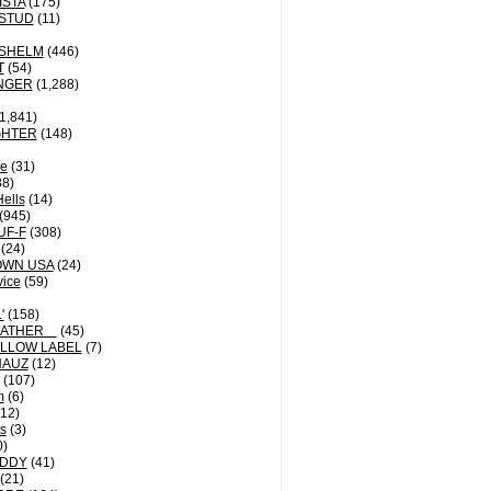
ISTA
(175)
STUD
(11)
NSHELM
(446)
T
(54)
NGER
(1,288)
1,841)
GHTER
(148)
le
(31)
8)
Hells
(14)
(945)
UF-F
(308)
(24)
OWN USA
(24)
vice
(59)
'
(158)
EATHER
(45)
LLOW LABEL
(7)
HAUZ
(12)
(107)
m
(6)
12)
ts
(3)
0)
DDY
(41)
(21)