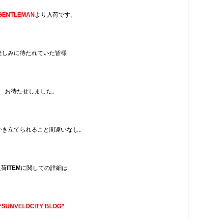
GENTLEMAN
より入荷です。
楽しみに待たれていた皆様
お待たせしました。
かき立てられること間違いなし。
入荷
ITEM
に関しての詳細は
“SUNVELOCITY BLOG”