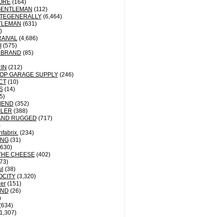
ORE
(164)
GENTLEMAN
(112)
TEGENERALLY
(6,464)
TLEMAN
(631)
)
AIVAL
(4,686)
I
(575)
 BRAND
(85)
IN
(212)
OP GARAGE SUPPLY
(246)
CT
(10)
S
(14)
5)
MEND
(352)
ILER
(388)
AND RUGGED
(717)
)
fabrix.
(234)
ING
(31)
630)
THE CHEESE
(402)
73)
ul
(38)
OCITY
(3,320)
der
(151)
ND
(26)
)
(634)
1,307)