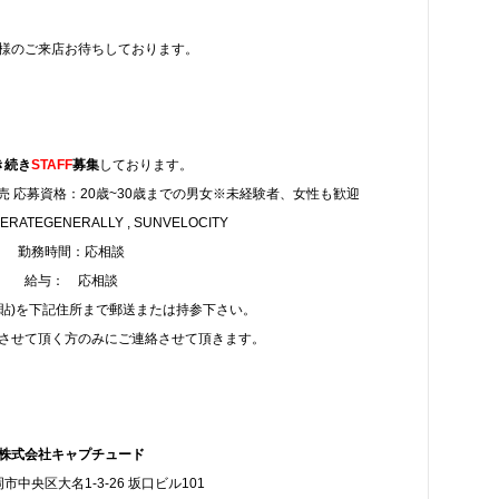
様のご来店お待ちしております。
き続き
STAFF
募集
しております。
 応募資格：20歳~30歳までの男女※未経験者、女性も歓迎
ATEGENERALLY , SUNVELOCITY
勤務時間：応相談
給与： 応相談
写貼)を下記住所まで郵送または持参下さい。
させて頂く方のみにご連絡させて頂きます。
株式会社キャプチュード
市中央区大名1-3-26 坂口ビル101