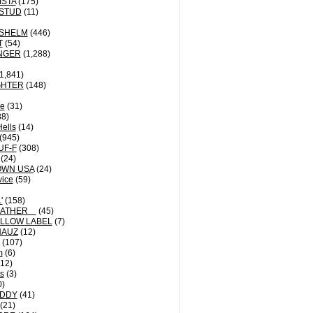
ISTA
(175)
STUD
(11)
NSHELM
(446)
T
(54)
NGER
(1,288)
1,841)
GHTER
(148)
le
(31)
8)
Hells
(14)
(945)
UF-F
(308)
(24)
OWN USA
(24)
vice
(59)
'
(158)
EATHER
(45)
LLOW LABEL
(7)
HAUZ
(12)
(107)
m
(6)
12)
ts
(3)
0)
DDY
(41)
(21)