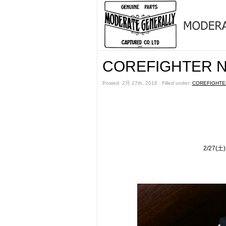
COREFIGHTER N
Posted: 2月 27th, 2016 ˑ Filled under:
COREFIGHTE
2/27(土)