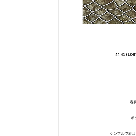
44-41 / L
春
ポ
シンプルで着回