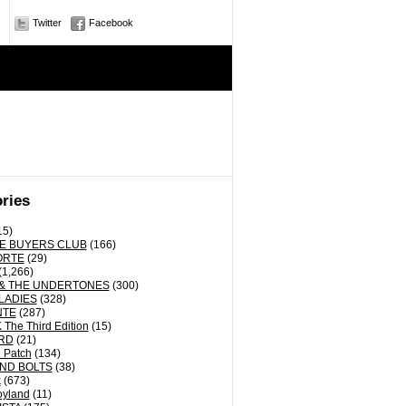
Twitter
Facebook
ries
15)
E BUYERS CLUB
(166)
ORTE
(29)
(1,266)
& THE UNDERTONES
(300)
LADIES
(328)
NTE
(287)
The Third Edition
(15)
RD
(21)
 Patch
(134)
ND BOLTS
(38)
k
(673)
oyland
(11)