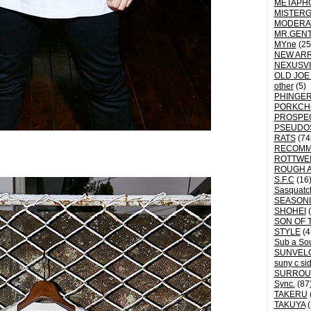
METAPH
MISTER
MODERA
MR.GEN
MYne
(25
NEW ARR
NEXUSVI
OLD JOE
other
(5)
PHINGER
PORKCH
PROSPE
PSEUDO
RATS
(74
RECOM
ROTTWE
ROUGH 
S.F.C
(16
Sasquatch
SEASON
SHOHEI
(
SON OF 
STYLE
(4
Sub a So
SUNVEL
suny c si
SURROU
Sync.
(87
TAKERU
TAKUYA
(