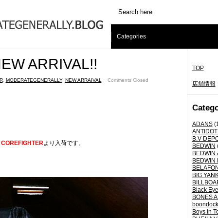
Categories
EW ARRIVAL!!
TOP
R
,
MODERATEGENERALLY
,
NEW ARRAIVAL
ˑ
Comments Closed
店舗情報
Catego
ADANS
(
ANTIDOT
B.V DEP
COREFIGHTER
より入荷です。
BEDWIN
BEDWIN 
BEDWIN 
BELAFO
BIG YANK 
BILLBOA
Black Eye
BONES A
boondoc
Boys in T