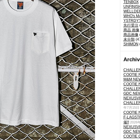
TENBOX
UNFINIS
WELLDE
WHO's M
YSTRDY
先行受注
商品 画像
商品画像
未分類
(4
SHIMON
Archiv
CHALLEN
COOTIE N
M&M NEW
COOTIE N
CHALLEN
GDC NEW 
NEXUSVII
CHALLEN
年7月15日
COOTIE N
F-LAGS
催!!
2026
NEXUSVII
GDC NEW 
COOTIE 