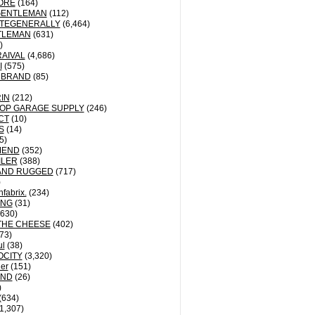
ORE
(164)
GENTLEMAN
(112)
TEGENERALLY
(6,464)
TLEMAN
(631)
)
AIVAL
(4,686)
I
(575)
 BRAND
(85)
IN
(212)
OP GARAGE SUPPLY
(246)
CT
(10)
S
(14)
5)
MEND
(352)
ILER
(388)
AND RUGGED
(717)
)
fabrix.
(234)
ING
(31)
630)
THE CHEESE
(402)
73)
ul
(38)
OCITY
(3,320)
der
(151)
ND
(26)
)
(634)
1,307)