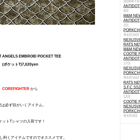
2026年7
ANTIDOT
8日
M&M NEW
ANTIDOT
2日
PORKCHO
年6月26日
NEXUSVII
RATS NEW
M&M NEW
COOTIE N
OST ANGELS EMBROID POCKET TEE
ANTIDOT
17日
(ポケットT)7,020yen
NEXUSVII
PORKCHO
年6月15日
RATS NEW
S.F.C SS
COREFIGHTER
から
ANTIDOT
12日
COOTIE N
夏は必ず目がいくアイテム、
NEXUSVII
PORKCHO
年6月4日
ケットTシャツの入荷です！
し利くアイテムですのでオススメです。