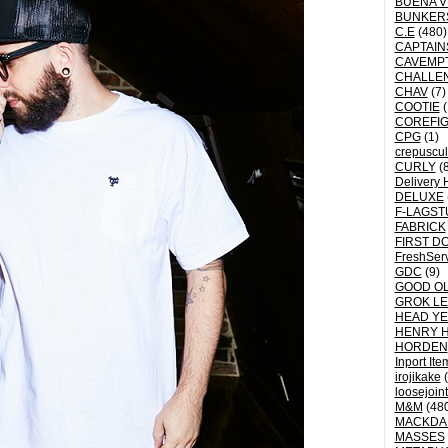
BUENA V
BUNKER
C.E
(480)
CAPTAI
CAVEMP
CHALLE
CHAV
(7)
COOTIE
(
COREFI
CPG
(1)
crepuscu
CURLY
(8
Delivery 
DELUXE
F-LAGST
FABRICK
FIRST D
FreshSer
GDC
(9)
GOOD OL
GROK L
HEAD YE
HENRY 
HORDEN
Inport Ite
irojikake
(
loosejoin
M&M
(48
MACKDA
MASSES