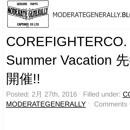
COREFIGHTERCO. 
Summer Vacatio
開催!!
Posted: 2月 27th, 2016 ˑ Filled under:
C
MODERATEGENERALLY
ˑ
Comments 