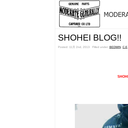
SHOHEI BLOG!!
Posted: 11月 2nd, 2013 ˑ Filled under:
BEDWIN
,
C.E
SHOH