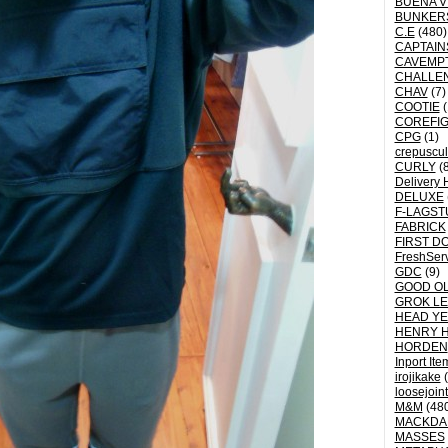
BUENA V
BUNKER
C.E
(480)
CAPTAI
CAVEMP
CHALLE
CHAV
(7)
COOTIE
(
COREFI
CPG
(1)
crepuscu
CURLY
(8
Delivery 
DELUXE
F-LAGST
FABRICK
FIRST D
FreshSer
GDC
(9)
GOOD OL
GROK L
HEAD YE
HENRY 
HORDEN
Inport Ite
irojikake
(
loosejoin
M&M
(48
MACKDA
MASSES