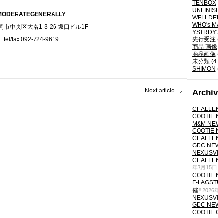
TENBOX
UNFINIS
MODERATEGENERALLY
WELLDE
WHO's M
市中央区大名1-3-26 坂口ビル1F
YSTRDY
tel/fax 092-724-9619
先行受注
商品 画像
商品画像
未分類
(4
SHIMON
Next article
Archiv
CHALLEN
COOTIE N
M&M NEW
COOTIE N
CHALLEN
GDC NEW 
NEXUSVII
CHALLEN
年7月15日
COOTIE N
F-LAGS
催!!
2026
NEXUSVII
GDC NEW 
COOTIE 