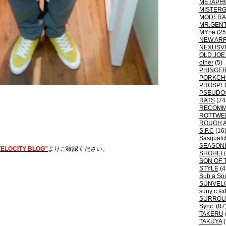
METAPH
MISTER
MODERA
MR.GEN
MYne
(25
NEW ARR
NEXUSVI
OLD JOE
other
(5)
PHINGER
PORKCH
PROSPE
PSEUDO
RATS
(74
RECOM
ROTTWE
ROUGH 
S.F.C
(16
Sasquatch
SEASON
ELOCITY BLOG”
よりご確認ください。
SHOHEI
(
SON OF 
STYLE
(4
Sub a So
SUNVEL
suny c si
SURROU
Sync.
(87
TAKERU
TAKUYA
(