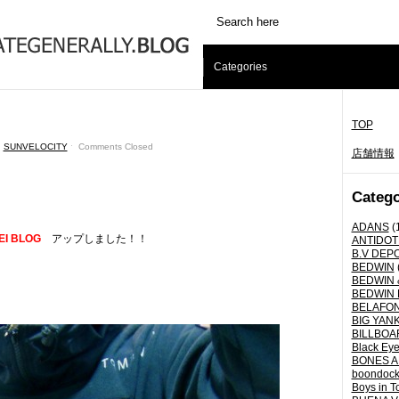
Categories
TOP
,
SUNVELOCITY
ˑ
Comments Closed
店舗情報
Catego
ADANS
(
EI BLOG
アップしました！！
ANTIDOT
B.V DEP
BEDWIN
BEDWIN 
BEDWIN 
BELAFO
BIG YANK 
BILLBOA
Black Eye
BONES A
boondoc
Boys in T