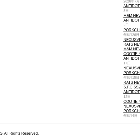
2026年7
ANTIDOT
8日
M&M NEW
ANTIDOT
2日
PORKCHO
年6月26日
NEXUSVII
RATS NEW
M&M NEW
COOTIE N
ANTIDOT
17日
NEXUSVII
PORKCHO
年6月15日
RATS NEW
S.F.C SS
ANTIDOT
12日
COOTIE N
NEXUSVII
PORKCHO
年6月4日
All Rights Reserved.