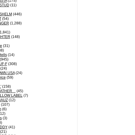
ISTA
(175)
STUD
(11)
NSHELM
(446)
T
(54)
NGER
(1,288)
1,841)
GHTER
(148)
le
(31)
8)
Hells
(14)
(945)
UF-F
(308)
(24)
OWN USA
(24)
vice
(59)
'
(158)
EATHER
(45)
LLOW LABEL
(7)
HAUZ
(12)
(107)
m
(6)
12)
ts
(3)
0)
DDY
(41)
(21)