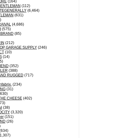
ORE
(164)
GENTLEMAN
(112)
TEGENERALLY
(6,464)
TLEMAN
(631)
)
AIVAL
(4,686)
I
(575)
 BRAND
(85)
IN
(212)
OP GARAGE SUPPLY
(246)
CT
(10)
S
(14)
5)
MEND
(352)
ILER
(388)
AND RUGGED
(717)
)
fabrix.
(234)
ING
(31)
630)
THE CHEESE
(402)
73)
ul
(38)
OCITY
(3,320)
der
(151)
ND
(26)
)
(634)
1,307)