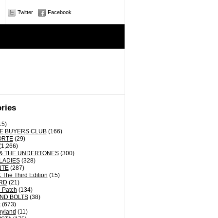
Twitter
Facebook
ries
15)
E BUYERS CLUB
(166)
ORTE
(29)
(1,266)
& THE UNDERTONES
(300)
LADIES
(328)
NTE
(287)
The Third Edition
(15)
RD
(21)
 Patch
(134)
ND BOLTS
(38)
k
(673)
oyland
(11)