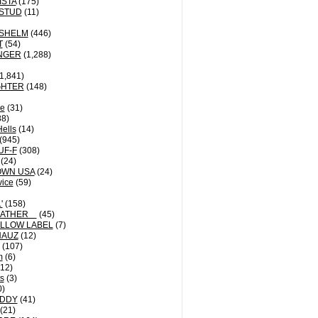
ISTA
(175)
STUD
(11)
NSHELM
(446)
T
(54)
NGER
(1,288)
1,841)
GHTER
(148)
le
(31)
8)
Hells
(14)
(945)
UF-F
(308)
(24)
OWN USA
(24)
vice
(59)
'
(158)
EATHER
(45)
LLOW LABEL
(7)
HAUZ
(12)
(107)
m
(6)
12)
ts
(3)
0)
DDY
(41)
(21)