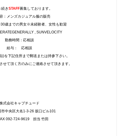
き続き
STAFF
募集しております。
容：メンズカジュアル服の販売
~30歳までの男女※未経験者、女性も歓迎
ATEGENERALLY , SUNVELOCITY
勤務時間：応相談
給与： 応相談
写貼)を下記住所まで郵送または持参下さい。
させて頂く方のみにご連絡させて頂きます。
株式会社キャプチュード
市中央区大名1-3-26 坂口ビル101
FAX 092-724-9619 担当 竹田