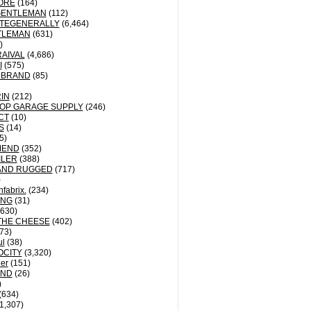
ORE
(164)
GENTLEMAN
(112)
TEGENERALLY
(6,464)
TLEMAN
(631)
)
AIVAL
(4,686)
I
(575)
 BRAND
(85)
IN
(212)
OP GARAGE SUPPLY
(246)
CT
(10)
S
(14)
5)
MEND
(352)
ILER
(388)
AND RUGGED
(717)
)
fabrix.
(234)
ING
(31)
630)
THE CHEESE
(402)
73)
ul
(38)
OCITY
(3,320)
der
(151)
ND
(26)
)
(634)
1,307)