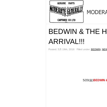
BEDWIN & THE 
ARRIVAL!!!
Posted: 5月 19th, 2016 ˑ Filled under:
BEDWIN
,
NEW
5/20(金)
BEDWIN 