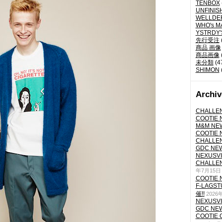
TENBOX
UNFINIS
WELLDE
WHO's M
YSTRDY
先行受注
商品 画像
商品画像
未分類
(4
SHIMON
Archiv
CHALLEN
COOTIE N
M&M NEW
COOTIE N
CHALLEN
GDC NEW 
NEXUSVII
CHALLEN
年7月15日
COOTIE N
F-LAGS
催!!
2026
NEXUSVII
GDC NEW 
COOTIE 