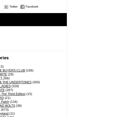
Twitter
Facebook
ries
15)
E BUYERS CLUB
(166)
ORTE
(29)
(1,266)
& THE UNDERTONES
(300)
LADIES
(328)
NTE
(287)
The Third Edition
(15)
RD
(21)
 Patch
(134)
ND BOLTS
(38)
k
(673)
oyland
(11)