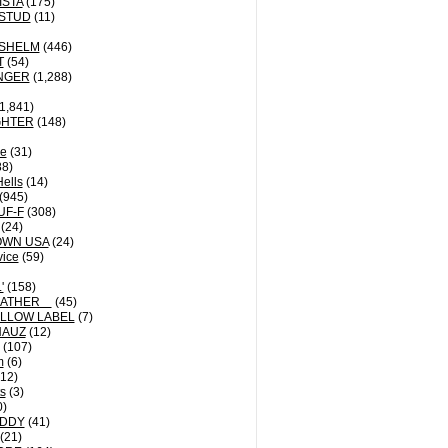
ISTA
(175)
STUD
(11)
NSHELM
(446)
T
(54)
NGER
(1,288)
1,841)
GHTER
(148)
le
(31)
8)
Hells
(14)
(945)
UF-F
(308)
(24)
OWN USA
(24)
vice
(59)
'
(158)
EATHER
(45)
LLOW LABEL
(7)
HAUZ
(12)
(107)
m
(6)
12)
ts
(3)
0)
DDY
(41)
(21)