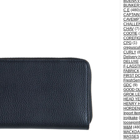
BUENA V
BUNKER
C.E
(480)
CAPTAI
CAVEMP
CHALLE
CHAV
(7)
COOTIE
(
COREFI
CPG
(1)
crepuscu
CURLY
(8
Delivery 
DELUXE
F-LAGST
FABRICK
FIRST D
FreshSer
GDC
(9)
GOOD OL
GROK L
HEAD YE
HENRY 
HORDEN
Inport Ite
irojikake
(
loosejoin
M&M
(48
MACKDA
MASSES