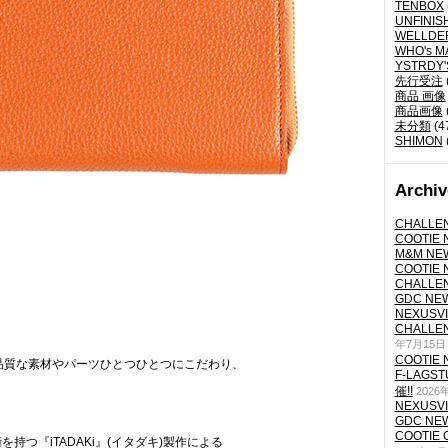
TENBOX
UNFINIS
WELLDE
WHO's M
YSTRDY
先行受注
商品 画像
商品画像
未分類
(4
SHIMON
Archiv
CHALLEN
COOTIE N
M&M NEW
COOTIE N
CHALLEN
GDC NEW 
NEXUSVII
CHALLEN
年7月15日
COOTIE N
品質な素材やパーツひとつひとつにこだわり、
F-LAGS
催!!
2026
NEXUSVII
GDC NEW 
COOTIE 
持つ『iTADAKi』(イタダキ)製作による