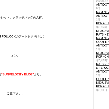
2026年7
ANTIDOT
8日
M&M NEW
ANTIDOT
ォレット、クラッチバッグの入荷。
2日
PORKCHO
年6月26日
NEXUSVII
RATS NEW
 POLLOCK
のアートをさりげなく
M&M NEW
COOTIE N
ANTIDOT
17日
NEXUSVII
オン。
PORKCHO
年6月15日
RATS NEW
S.F.C SS
ANTIDOT
は
“SUNVELOCITY BLOG”
より、
12日
COOTIE N
NEXUSVII
PORKCHO
年6月4日
ご覧下さい。