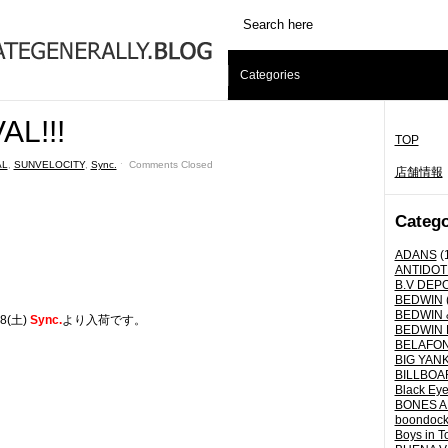
Categories
AL!!!
TOP
AL
,
SUNVELOCITY
,
Sync.
ˑ
Comments Closed
店舗情報
Catego
ADANS
(
ANTIDOT
B.V DEP
BEDWIN
BEDWIN 
28(土)
Sync.
より入荷です。
BEDWIN 
BELAFO
BIG YANK 
BILLBOA
Black Eye
BONES A
boondoc
Boys in T