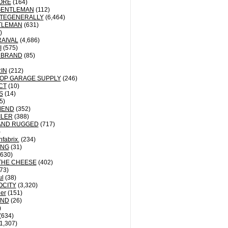
ORE
(164)
GENTLEMAN
(112)
TEGENERALLY
(6,464)
TLEMAN
(631)
)
AIVAL
(4,686)
I
(575)
 BRAND
(85)
IN
(212)
OP GARAGE SUPPLY
(246)
CT
(10)
S
(14)
5)
MEND
(352)
ILER
(388)
AND RUGGED
(717)
)
fabrix.
(234)
ING
(31)
630)
THE CHEESE
(402)
73)
ul
(38)
OCITY
(3,320)
der
(151)
ND
(26)
)
(634)
1,307)