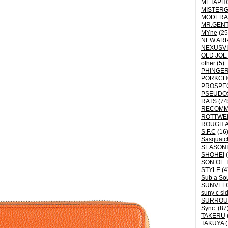
METAPH
MISTER
MODERA
MR.GEN
MYne
(25
NEW ARR
NEXUSVI
OLD JOE
other
(5)
PHINGER
PORKCH
PROSPE
PSEUDO
RATS
(74
RECOM
ROTTWE
ROUGH 
S.F.C
(16
Sasquatch
SEASON
SHOHEI
(
SON OF 
STYLE
(4
Sub a So
SUNVEL
suny c si
SURROU
Sync.
(87
TAKERU
TAKUYA
(