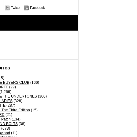
Twitter
Facebook
ries
15)
E BUYERS CLUB
(166)
ORTE
(29)
(1,266)
& THE UNDERTONES
(300)
LADIES
(328)
NTE
(287)
The Third Edition
(15)
RD
(21)
 Patch
(134)
ND BOLTS
(38)
k
(673)
oyland
(11)