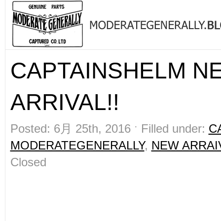
CAPTAINSHELM N
ARRIVAL!!
Posted: 6月 25th, 2016 ˑ Filled under:
C
MODERATEGENERALLY
,
NEW ARRAI
Closed