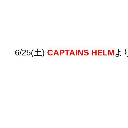
6/25(土)
CAPTAINS HELM
よ