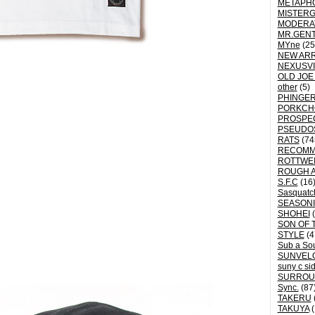
METAPH
MISTER
MODERA
MR.GEN
MYne
(25
NEW ARR
NEXUSVI
OLD JOE
other
(5)
PHINGER
PORKCH
PROSPE
PSEUDO
RATS
(74
RECOM
ROTTWE
ROUGH 
S.F.C
(16
Sasquatch
SEASON
SHOHEI
(
SON OF 
STYLE
(4
Sub a So
SUNVEL
suny c si
SURROU
Sync.
(87
TAKERU
TAKUYA
(