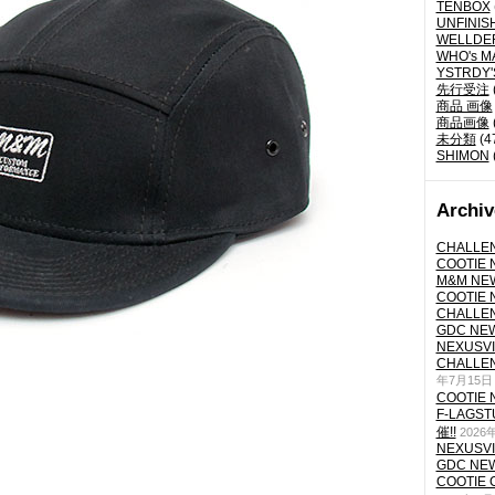
TENBOX
UNFINIS
WELLDE
WHO's M
YSTRDY
先行受注
商品 画像
商品画像
未分類
(4
SHIMON
Archiv
CHALLEN
COOTIE N
M&M NEW
COOTIE N
CHALLEN
GDC NEW 
NEXUSVII
CHALLEN
年7月15日
COOTIE N
F-LAGS
催!!
2026
NEXUSVII
GDC NEW 
COOTIE 