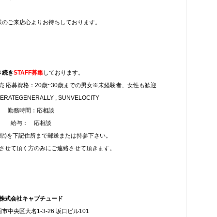
様のご来店心よりお待ちしております。
き続き
STAFF募集
しております。
 応募資格：20歳~30歳までの男女※未経験者、女性も歓迎
ATEGENERALLY , SUNVELOCITY
勤務時間：応相談
給与： 応相談
写貼)を下記住所まで郵送または持参下さい。
させて頂く方のみにご連絡させて頂きます。
株式会社キャプチュード
市中央区大名1-3-26 坂口ビル101