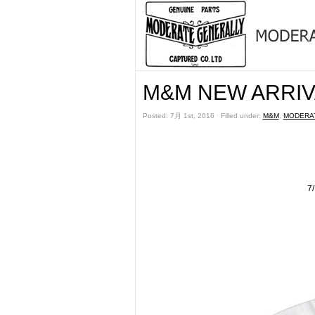
M&M NEW ARRIVA
Posted: 7月 1st, 2016 ˑ Filled under:
M&M
,
MODERA
7