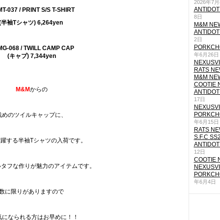
2026年7
ANTIDOT
MT-037 / PRINT S/S T-SHIRT
8日
(半袖Tシャツ) 6,264yen
M&M NEW
ANTIDOT
2日
PORKCHO
MG-068 / TWILL CAMP CAP
年6月26日
(キャプ) 7,344yen
NEXUSVII
RATS NEW
M&M NEW
COOTIE N
M&M
からの
ANTIDOT
17日
NEXUSVII
PORKCHO
浅めのツイルキャップに、
年6月15日
RATS NEW
S.F.C SS
躍する半袖Tシャツの入荷です。
ANTIDOT
12日
COOTIE N
しいタフな作りが魅力のアイテムです。
NEXUSVII
PORKCHO
年6月4日
数に限りがありますので
気になられる方はお早めに！！