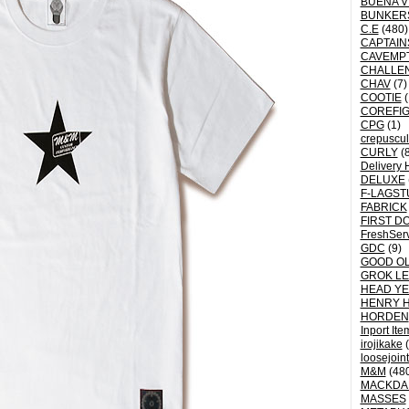
BUENA V
BUNKER
C.E
(480)
CAPTAI
CAVEMP
CHALLE
CHAV
(7)
COOTIE
(
COREFI
CPG
(1)
crepuscu
CURLY
(8
Delivery 
DELUXE
F-LAGST
FABRICK
FIRST D
FreshSer
GDC
(9)
GOOD OL
GROK L
HEAD YE
HENRY 
HORDEN
Inport Ite
irojikake
(
loosejoin
M&M
(48
MACKDA
MASSES