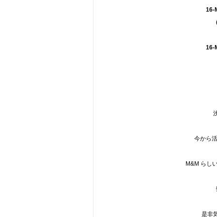
16-
16-
今から活
M&M ら
是非