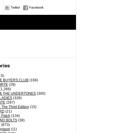
Twitter
Facebook
ries
15)
E BUYERS CLUB
(166)
ORTE
(29)
(1,266)
& THE UNDERTONES
(300)
LADIES
(328)
NTE
(287)
The Third Edition
(15)
RD
(21)
 Patch
(134)
ND BOLTS
(38)
k
(673)
oyland
(11)