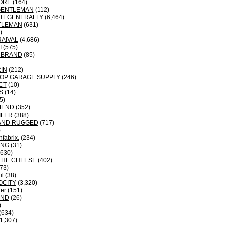
ORE
(164)
GENTLEMAN
(112)
TEGENERALLY
(6,464)
TLEMAN
(631)
)
AIVAL
(4,686)
I
(575)
 BRAND
(85)
IN
(212)
OP GARAGE SUPPLY
(246)
CT
(10)
S
(14)
5)
MEND
(352)
ILER
(388)
AND RUGGED
(717)
)
fabrix.
(234)
ING
(31)
630)
THE CHEESE
(402)
73)
ul
(38)
OCITY
(3,320)
der
(151)
ND
(26)
)
(634)
1,307)