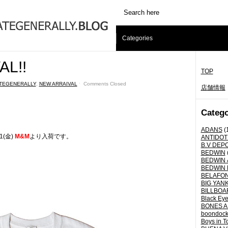
Categories
L!!
TOP
TEGENERALLY
,
NEW ARRAIVAL
ˑ
Comments Closed
店舗情報
Catego
ADANS
(
/1(金)
M&M
より入荷です。
ANTIDOT
B.V DEP
BEDWIN
BEDWIN 
BEDWIN 
BELAFO
BIG YANK 
BILLBOA
Black Eye
BONES A
boondoc
Boys in T