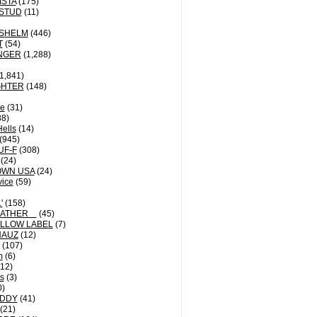
ISTA
(175)
STUD
(11)
NSHELM
(446)
T
(54)
NGER
(1,288)
1,841)
GHTER
(148)
le
(31)
8)
Hells
(14)
(945)
UF-F
(308)
(24)
OWN USA
(24)
vice
(59)
'
(158)
EATHER
(45)
LLOW LABEL
(7)
HAUZ
(12)
(107)
m
(6)
12)
ts
(3)
0)
DDY
(41)
(21)