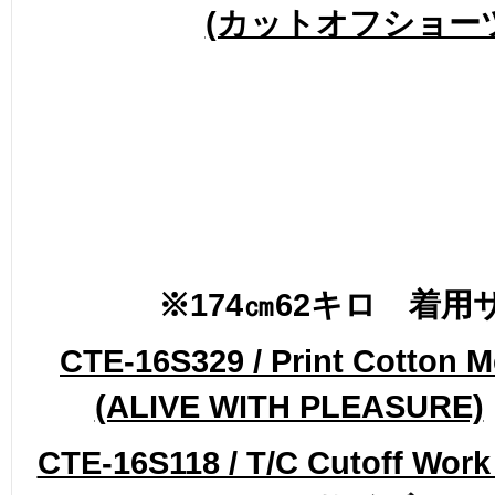
(カットオフショー
※174㎝62キロ 着用
CTE-16S329 / Print Cotton M
(ALIVE WITH PLEASURE)
CTE-16S118 / T/C Cutoff Work