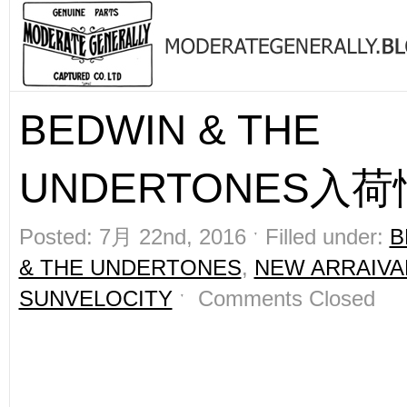
BEDWIN & THE
UNDERTONES入荷
Posted: 7月 22nd, 2016 ˑ Filled under:
B
& THE UNDERTONES
,
NEW ARRAIVA
SUNVELOCITY
ˑ
Comments Closed