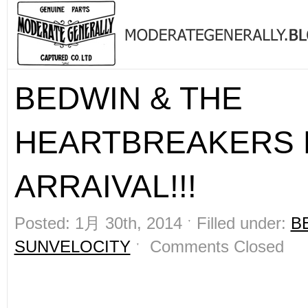
BEDWIN & THE
HEARTBREAKERS
ARRAIVAL!!!
Posted: 1月 30th, 2014 ˑ Filled under:
B
SUNVELOCITY
ˑ
Comments Closed