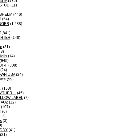
ISTA
(175)
STUD
(11)
NSHELM
(446)
T
(54)
NGER
(1,288)
1,841)
GHTER
(148)
le
(31)
8)
Hells
(14)
(945)
UF-F
(308)
(24)
OWN USA
(24)
vice
(59)
'
(158)
EATHER
(45)
LLOW LABEL
(7)
HAUZ
(12)
(107)
m
(6)
12)
ts
(3)
0)
DDY
(41)
(21)