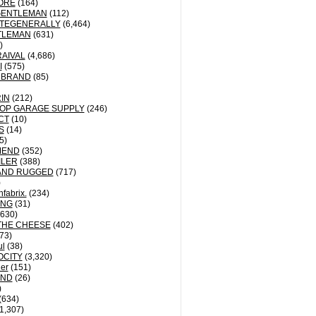
ORE
(164)
GENTLEMAN
(112)
TEGENERALLY
(6,464)
TLEMAN
(631)
)
AIVAL
(4,686)
I
(575)
 BRAND
(85)
IN
(212)
OP GARAGE SUPPLY
(246)
CT
(10)
S
(14)
5)
MEND
(352)
ILER
(388)
AND RUGGED
(717)
)
fabrix.
(234)
ING
(31)
630)
THE CHEESE
(402)
73)
ul
(38)
OCITY
(3,320)
der
(151)
ND
(26)
)
(634)
1,307)