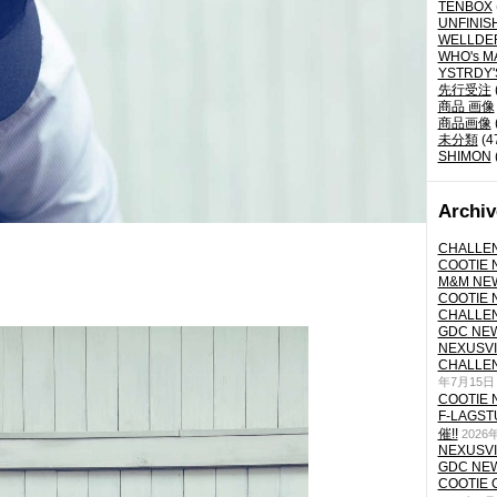
TENBOX
UNFINIS
WELLDE
WHO's M
YSTRDY
先行受注
商品 画像
商品画像
未分類
(4
SHIMON
Archiv
CHALLEN
COOTIE N
M&M NEW
COOTIE N
CHALLEN
GDC NEW 
NEXUSVII
CHALLEN
年7月15日
COOTIE N
F-LAGS
催!!
2026
NEXUSVII
GDC NEW 
COOTIE 