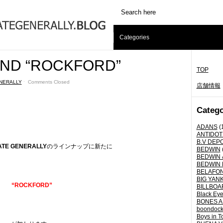
Categories
 “ROCKFORD”
TOP
NERALLY
ˑ
Comments Closed
店舗情報
Catego
ADANS
(
ANTIDOT
B.V DEP
TE GENERALLY
のラインナップに新たに
BEDWIN
BEDWIN 
BEDWIN 
BELAFO
BIG YANK 
“ROCKFORD”
BILLBOA
Black Eye
BONES A
boondoc
Boys in T