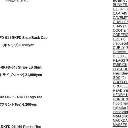
が加わります。
BUENA V
BUNKER
C.E
(480)
CAPTAI
CAVEMP
CHALLE
CHAV
(7)
COOTIE
(
COREFI
FD-01 / RKFD Snap Back Cap
CPG
(1)
crepuscu
(キャップ) 6,090yen
CURLY
(8
Delivery 
DELUXE
F-LAGST
FABRICK
-RKFD-04 / Stripe LS Shirt
FIRST D
FreshSer
トライプシャツ) 21,000yen
GDC
(9)
GOOD OL
GROK L
HEAD YE
HENRY 
RKFD-05 / RKFD Logo Tee
HORDEN
Inport Ite
(プリントTee) 6,300yen
irojikake
(
loosejoin
M&M
(48
MACKDA
MASSES
-RKFD-06 / 69 Pocket Tee