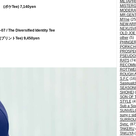
METAPH
MISTER
(ポケTee) 7,140yen
MODERA
MR.GEN
MYne
(25
NEW ARR
NEXUSVI
7 / The Diversified Identity Tee
OLD JOE
other
(5)
(プリントTee) 9,450yen
PHINGER
PORKCH
PROSPE
PSEUDO
RATS
(74
RECOM
ROTTWE
ROUGH 
S.F.C
(16
Sasquatch
SEASON
SHOHEI
(
SON OF 
STYLE
(4
Sub a So
SUNVEL
suny c si
SURROU
Sync.
(87
TAKERU
TAKUYA
(