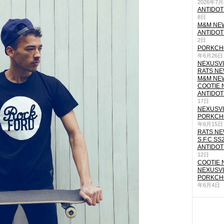
2026年7
ANTIDOT
8日
M&M NEW
ANTIDOT
2日
PORKCHO
年6月26日
NEXUSVII
RATS NEW
M&M NEW
COOTIE N
ANTIDOT
17日
NEXUSVII
PORKCHO
年6月15日
RATS NEW
S.F.C SS
ANTIDOT
12日
COOTIE N
NEXUSVII
PORKCHO
年6月4日