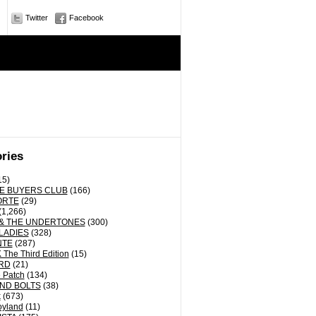
Twitter
Facebook
ries
15)
E BUYERS CLUB
(166)
ORTE
(29)
(1,266)
& THE UNDERTONES
(300)
LADIES
(328)
NTE
(287)
The Third Edition
(15)
RD
(21)
 Patch
(134)
ND BOLTS
(38)
k
(673)
oyland
(11)