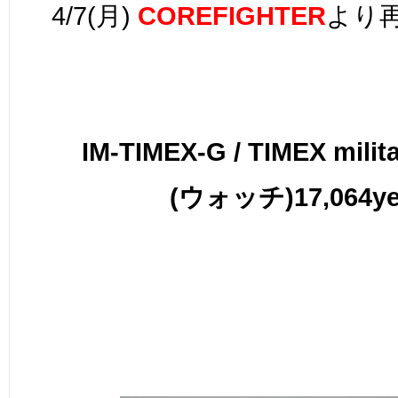
4/7(月)
COREFIGHTER
より
IM-TIMEX-G / TIMEX milit
(ウォッチ)17,064y