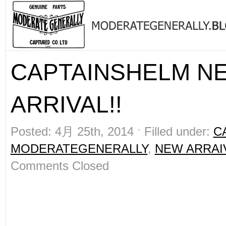
CAPTAINSHELM N
ARRIVAL!!
Posted: 4月 25th, 2014 ˑ Filled under:
C
MODERATEGENERALLY
,
NEW ARRAI
Comments Closed