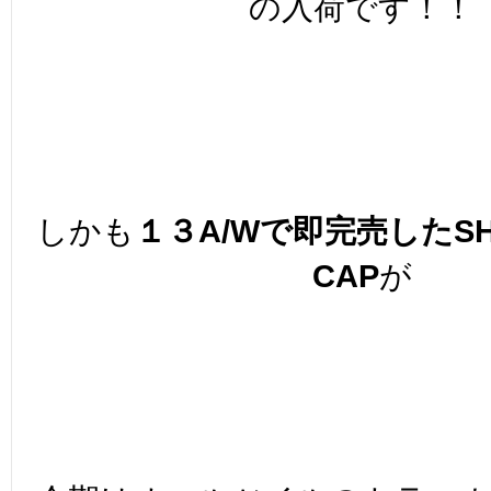
の入荷です！！
しかも
１３A/Wで即完売したSHI
CAP
が