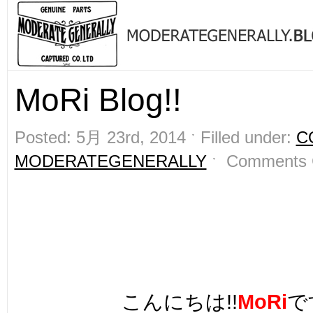
MoRi Blog!!
Posted: 5月 23rd, 2014 ˑ Filled under:
C
MODERATEGENERALLY
ˑ
Comments 
こんにちは!!
MoRi
で