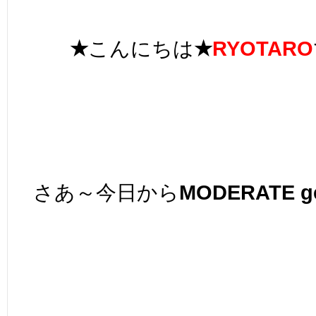
★
こんにちは
★
RYOTARO
さあ～今日から
MODERATE ge