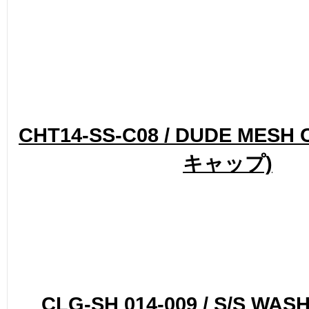
CHT14-SS-C08 / DUDE MESH
キャップ)
CLG-SH 014-009 / S/S WA