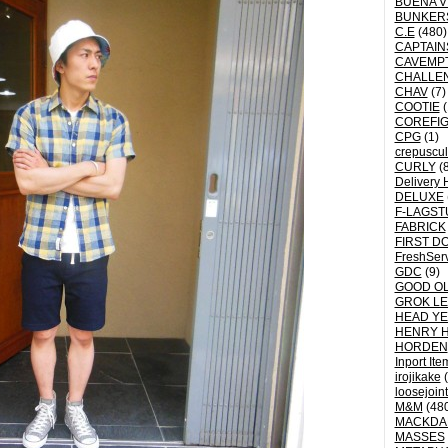
BUENA V
BUNKER
C.E
(480)
CAPTAI
CAVEMP
CHALLE
CHAV
(7)
COOTIE
(
COREFI
CPG
(1)
crepuscu
CURLY
(8
Delivery 
DELUXE
F-LAGST
FABRICK
FIRST D
FreshSer
GDC
(9)
GOOD OL
GROK L
HEAD YE
HENRY 
HORDEN
Inport Ite
irojikake
(
loosejoin
M&M
(48
MACKDA
MASSES