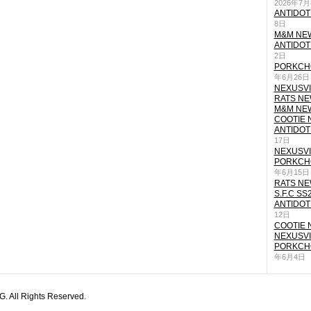
2026年7
ANTIDOT
8日
M&M NEW
ANTIDOT
2日
PORKCHO
年6月26日
NEXUSVII
RATS NEW
M&M NEW
COOTIE N
ANTIDOT
17日
NEXUSVII
PORKCHO
年6月15日
RATS NEW
S.F.C SS
ANTIDOT
12日
COOTIE N
NEXUSVII
PORKCHO
年6月4日
All Rights Reserved.