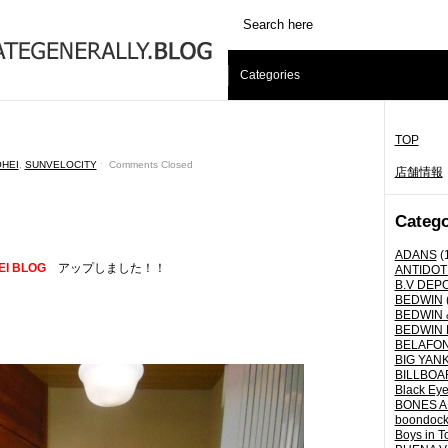
Categories
TOP
HEI
,
SUNVELOCITY
ˑ
Comments Closed
店舗情報
Catego
ADANS
(
EI BLOG
アップしました！！
ANTIDOT
B.V DEP
BEDWIN
BEDWIN 
BEDWIN 
BELAFO
BIG YANK 
BILLBOA
Black Eye
BONES A
boondoc
Boys in T