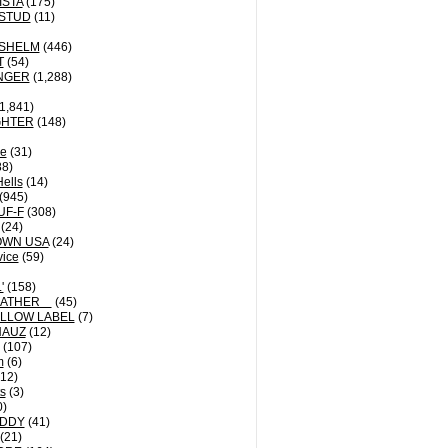
ISTA
(175)
STUD
(11)
NSHELM
(446)
T
(54)
NGER
(1,288)
1,841)
GHTER
(148)
le
(31)
8)
Hells
(14)
(945)
UF-F
(308)
(24)
OWN USA
(24)
vice
(59)
'
(158)
EATHER
(45)
LLOW LABEL
(7)
HAUZ
(12)
(107)
m
(6)
12)
ts
(3)
0)
DDY
(41)
(21)