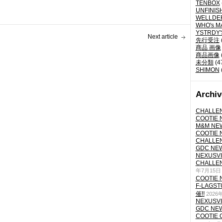
TENBOX
UNFINIS
WELLDE
WHO's M
YSTRDY
Next article
先行受注
商品 画像
商品画像
未分類
(4
SHIMON
Archiv
CHALLEN
COOTIE N
M&M NEW
COOTIE N
CHALLEN
GDC NEW 
NEXUSVII
CHALLEN
年7月15日
COOTIE N
F-LAGS
催!!
2026
NEXUSVII
GDC NEW 
COOTIE 