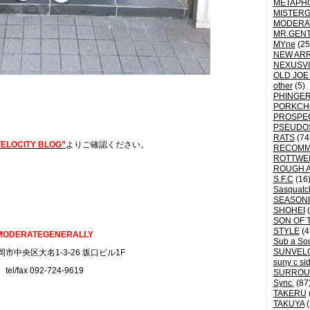
METAPH
MISTER
MODERA
MR.GEN
MYne
(25
NEW ARR
NEXUSVI
OLD JOE
other
(5)
PHINGER
PORKCH
PROSPE
PSEUDO
RATS
(74
ELOCITY BLOG”
よりご確認ください。
RECOM
ROTTWE
ROUGH 
S.F.C
(16
Sasquatch
SEASON
SHOHEI
(
SON OF 
STYLE
(4
MODERATEGENERALLY
Sub a So
SUNVEL
市中央区大名1-3-26 坂口ビル1F
suny c si
tel/fax 092-724-9619
SURROU
Sync.
(87
TAKERU
TAKUYA
(