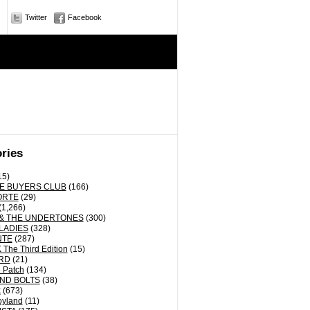
Twitter
Facebook
ries
15)
E BUYERS CLUB
(166)
ORTE
(29)
(1,266)
& THE UNDERTONES
(300)
LADIES
(328)
NTE
(287)
The Third Edition
(15)
RD
(21)
 Patch
(134)
ND BOLTS
(38)
k
(673)
oyland
(11)