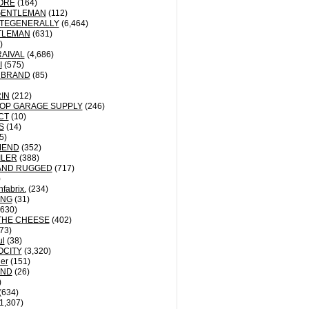
ORE
(164)
GENTLEMAN
(112)
TEGENERALLY
(6,464)
TLEMAN
(631)
)
AIVAL
(4,686)
I
(575)
 BRAND
(85)
IN
(212)
OP GARAGE SUPPLY
(246)
CT
(10)
S
(14)
5)
MEND
(352)
ILER
(388)
AND RUGGED
(717)
)
fabrix.
(234)
ING
(31)
630)
THE CHEESE
(402)
73)
ul
(38)
OCITY
(3,320)
der
(151)
ND
(26)
)
(634)
1,307)