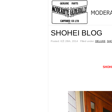
SHOHEI BLOG
Posted: 6月 28th, 2014 ˑ Filled under:
DELUXE
,
SHO
SHOH