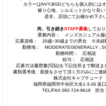
カラーはNVY,BGDどちらも個人的には
被り心地、シルエットかなり良い
是非、店頭にてお確かめ下さ
尚、引き続き
STAFF募集
しており
業務内容： メンズカジュアル服
応募資格： 20歳~30歳までの男女 ※未
勤務地： MODERATEGENERALLY , SU
勤務時間： 応相談
給与： 応相談
応募方法履歴書(写貼)を下記住所まで郵送ま
書類選考後、面接をさせて頂く方のみにご連
株式会社キャプチュード
福岡県福岡市中央区大名1-3-26 坂口
TEL/FAX 092-724-9619 担当