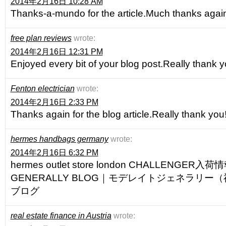
2014年2月16日 10:28 AM
Thanks-a-mundo for the article.Much thanks aga
free plan reviews
wrote:
2014年2月16日 12:31 PM
Enjoyed every bit of your blog post.Really thank 
Fenton electrician
wrote:
2014年2月16日 2:33 PM
Thanks again for the blog article.Really thank you
hermes handbags germany
wrote:
2014年2月16日 6:32 PM
hermes outlet store london CHALLENGER入
GENERALLY BLOG｜モデレイトジェネラリ
ブログ
real estate finance in Austria
wrote: