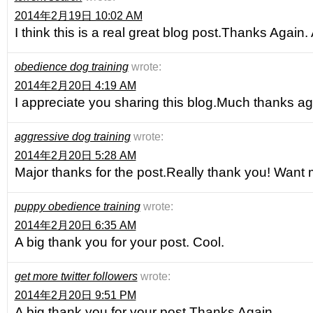
2014年2月19日 10:02 AM
I think this is a real great blog post.Thanks Agai
obedience dog training
wrote:
2014年2月20日 4:19 AM
I appreciate you sharing this blog.Much thanks ag
aggressive dog training
wrote:
2014年2月20日 5:28 AM
Major thanks for the post.Really thank you! Want 
puppy obedience training
wrote:
2014年2月20日 6:35 AM
A big thank you for your post. Cool.
get more twitter followers
wrote:
2014年2月20日 9:51 PM
A big thank you for your post.Thanks Again.