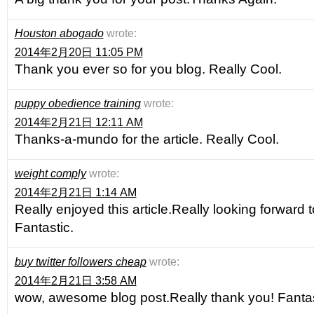
Houston abogado
wrote:
2014年2月20日 11:05 PM
Thank you ever so for you blog. Really Cool.
puppy obedience training
wrote:
2014年2月21日 12:11 AM
Thanks-a-mundo for the article. Really Cool.
weight comply
wrote:
2014年2月21日 1:14 AM
Really enjoyed this article.Really looking forward 
Fantastic.
buy twitter followers cheap
wrote:
2014年2月21日 3:58 AM
wow, awesome blog post.Really thank you! Fantas