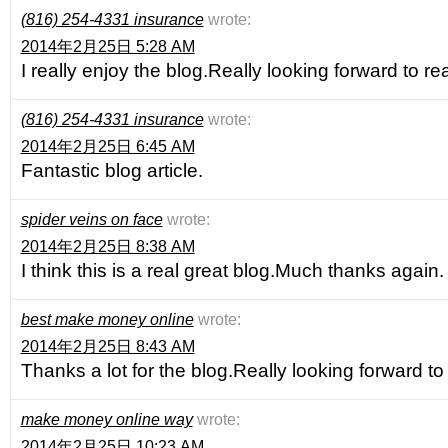
(816) 254-4331 insurance
wrote:
2014年2月25日 5:28 AM
I really enjoy the blog.Really looking forward to r
(816) 254-4331 insurance
wrote:
2014年2月25日 6:45 AM
Fantastic blog article.
spider veins on face
wrote:
2014年2月25日 8:38 AM
I think this is a real great blog.Much thanks agai
best make money online
wrote:
2014年2月25日 8:43 AM
Thanks a lot for the blog.Really looking forward 
make money online way
wrote:
2014年2月25日 10:23 AM