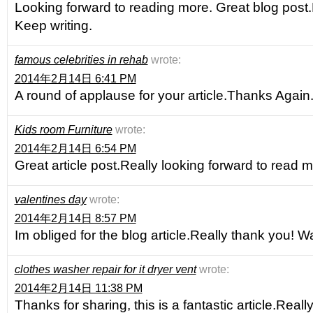
Looking forward to reading more. Great blog post.
Keep writing.
famous celebrities in rehab
wrote:
2014年2月14日 6:41 PM
A round of applause for your article.Thanks Again.
Kids room Furniture
wrote:
2014年2月14日 6:54 PM
Great article post.Really looking forward to read m
valentines day
wrote:
2014年2月14日 8:57 PM
Im obliged for the blog article.Really thank you! 
clothes washer repair for it dryer vent
wrote:
2014年2月14日 11:38 PM
Thanks for sharing, this is a fantastic article.Reall