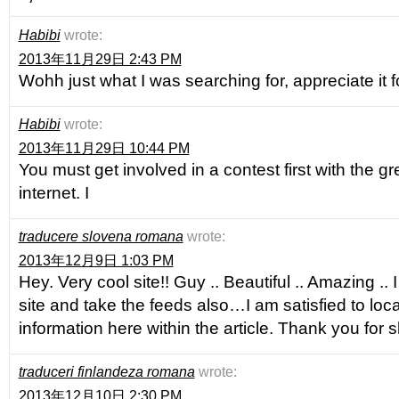
Habibi
wrote:
2013年11月29日 2:43 PM
Wohh just what I was searching for, appreciate it f
Habibi
wrote:
2013年11月29日 10:44 PM
You must get involved in a contest first with the g
internet. I
traducere slovena romana
wrote:
2013年12月9日 1:03 PM
Hey. Very cool site!! Guy .. Beautiful .. Amazing ..
site and take the feeds also…I am satisfied to lo
information here within the article. Thank you for s
traduceri finlandeza romana
wrote:
2013年12月10日 2:30 PM