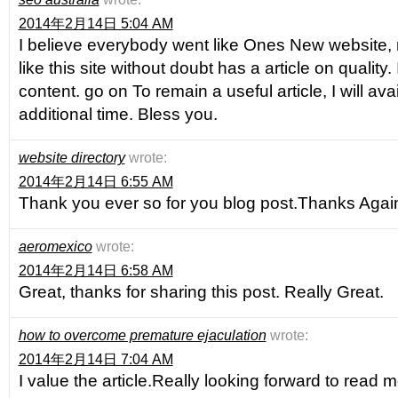
2014年2月14日 5:04 AM
I believe everybody went like Ones New website, 
like this site without doubt has a article on quality
content. go on To remain a useful article, I will a
additional time. Bless you.
website directory
wrote:
2014年2月14日 6:55 AM
Thank you ever so for you blog post.Thanks Agai
aeromexico
wrote:
2014年2月14日 6:58 AM
Great, thanks for sharing this post. Really Great.
how to overcome premature ejaculation
wrote:
2014年2月14日 7:04 AM
I value the article.Really looking forward to read 