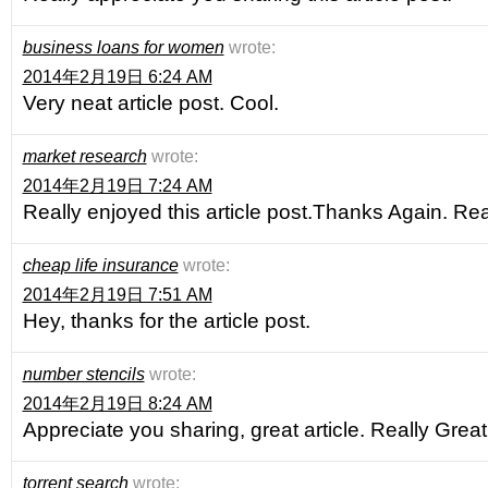
business loans for women
wrote:
2014年2月19日 6:24 AM
Very neat article post. Cool.
market research
wrote:
2014年2月19日 7:24 AM
Really enjoyed this article post.Thanks Again. Rea
cheap life insurance
wrote:
2014年2月19日 7:51 AM
Hey, thanks for the article post.
number stencils
wrote:
2014年2月19日 8:24 AM
Appreciate you sharing, great article. Really Great
torrent search
wrote: