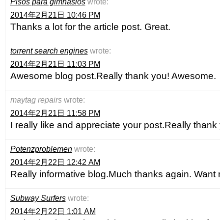
Pisos para gimnasios
wrote:
2014年2月21日 10:46 PM
Thanks a lot for the article post. Great.
torrent search engines
wrote:
2014年2月21日 11:03 PM
Awesome blog post.Really thank you! Awesome.
maytag repairs
wrote:
2014年2月21日 11:58 PM
I really like and appreciate your post.Really than
Potenzproblemen
wrote:
2014年2月22日 12:42 AM
Really informative blog.Much thanks again. Want 
Subway Surfers
wrote:
2014年2月22日 1:01 AM