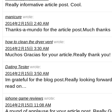
Really informative article post. Cool.
manicure
wrote:
2014年2月15日 2:40 AM
Thanks-a-mundo for the article post.Much thanks 
how to clean the dryer vent
wrote:
2014年2月15日 3:30 AM
Muchos Gracias for your article.Really thank you! 
Dating Tester
wrote:
2014年2月15日 3:50 AM
Im grateful for the blog post.Really looking forward
read on…
iphone game reviews
wrote:
2014年2月15日 11:08 AM
A round of applause for your article post. Really G