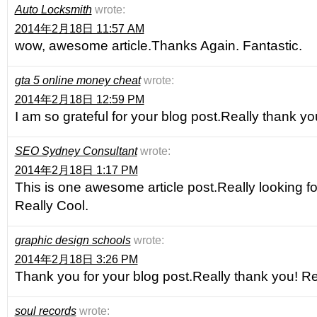
Auto Locksmith
wrote:
2014年2月18日 11:57 AM
wow, awesome article.Thanks Again. Fantastic.
gta 5 online money cheat
wrote:
2014年2月18日 12:59 PM
I am so grateful for your blog post.Really thank yo
SEO Sydney Consultant
wrote:
2014年2月18日 1:17 PM
This is one awesome article post.Really looking f
Really Cool.
graphic design schools
wrote:
2014年2月18日 3:26 PM
Thank you for your blog post.Really thank you! Re
soul records
wrote: