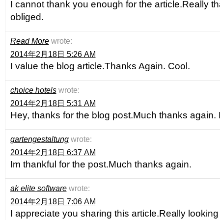
I cannot thank you enough for the article.Really 
obliged.
Read More
wrote:
2014年2月18日 5:26 AM
I value the blog article.Thanks Again. Cool.
choice hotels
wrote:
2014年2月18日 5:31 AM
Hey, thanks for the blog post.Much thanks again. 
gartengestaltung
wrote:
2014年2月18日 6:37 AM
Im thankful for the post.Much thanks again.
ak elite software
wrote:
2014年2月18日 7:06 AM
I appreciate you sharing this article.Really lookin