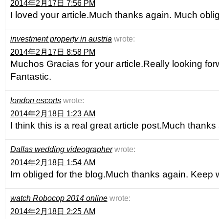
2014年2月17日 7:56 PM
I loved your article.Much thanks again. Much obli
investment property in austria
wrote:
2014年2月17日 8:58 PM
Muchos Gracias for your article.Really looking for
Fantastic.
london escorts
wrote:
2014年2月18日 1:23 AM
I think this is a real great article post.Much thanks
Dallas wedding videographer
wrote:
2014年2月18日 1:54 AM
Im obliged for the blog.Much thanks again. Keep w
watch Robocop 2014 online
wrote:
2014年2月18日 2:25 AM