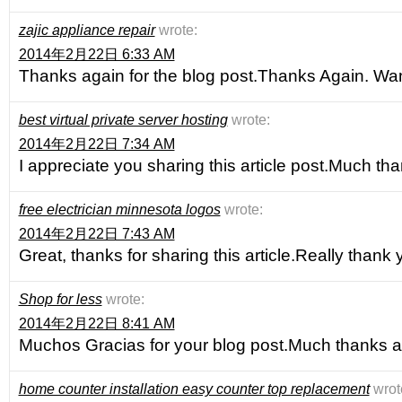
zajic appliance repair
wrote:
2014年2月22日 6:33 AM
Thanks again for the blog post.Thanks Again. Wa
best virtual private server hosting
wrote:
2014年2月22日 7:34 AM
I appreciate you sharing this article post.Much t
free electrician minnesota logos
wrote:
2014年2月22日 7:43 AM
Great, thanks for sharing this article.Really thank
Shop for less
wrote:
2014年2月22日 8:41 AM
Muchos Gracias for your blog post.Much thanks a
home counter installation easy counter top replacement
wrot