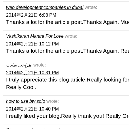
web development companies in dubai
wrote:
2014年2月21日 6:03 PM
Thanks a lot for the article post.Thanks Again. Mu
Vashikaran Mantra For Love
wrote:
2014年2月21日 10:12 PM
Thanks a lot for the article post.Thanks Again. Rea
طراحی سایت
wrote:
2014年2月21日 10:31 PM
I truly appreciate this blog article.Really looking 
Really Cool.
how to use btv solo
wrote:
2014年2月21日 10:40 PM
I really liked your blog.Really thank you! Really Gr