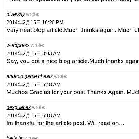
diversity
wrote:
2014年2月15日 10:26 PM
Very neat blog article.Much thanks again. Much o
wordpress
wrote:
2014年2月16日 3:03 AM
Say, you got a nice blog article.Much thanks again
android game cheats
wrote:
2014年2月16日 5:48 AM
Muchos Gracias for your post.Thanks Again. Much
desguaces
wrote:
2014年2月16日 6:18 AM
Im thankful for the article post. Will read on…
belly fat
wrote: