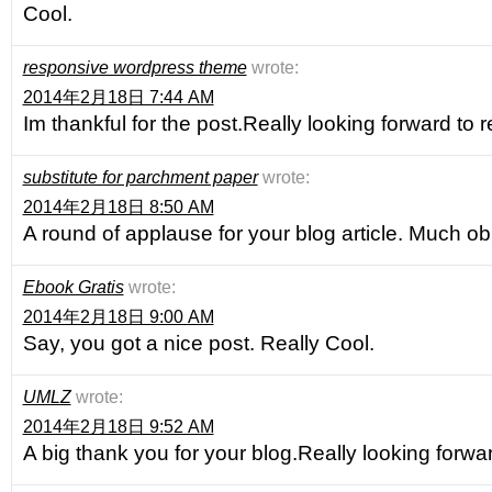
Cool.
responsive wordpress theme
wrote:
2014年2月18日 7:44 AM
Im thankful for the post.Really looking forward to 
substitute for parchment paper
wrote:
2014年2月18日 8:50 AM
A round of applause for your blog article. Much ob
Ebook Gratis
wrote:
2014年2月18日 9:00 AM
Say, you got a nice post. Really Cool.
UMLZ
wrote:
2014年2月18日 9:52 AM
A big thank you for your blog.Really looking forwa