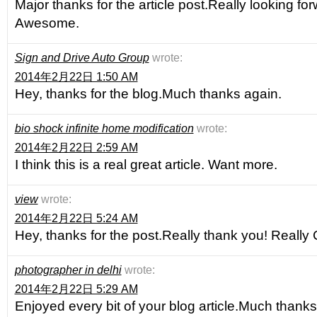
Major thanks for the article post.Really looking fo
Awesome.
Sign and Drive Auto Group
wrote:
2014年2月22日 1:50 AM
Hey, thanks for the blog.Much thanks again.
bio shock infinite home modification
wrote:
2014年2月22日 2:59 AM
I think this is a real great article. Want more.
view
wrote:
2014年2月22日 5:24 AM
Hey, thanks for the post.Really thank you! Really 
photographer in delhi
wrote:
2014年2月22日 5:29 AM
Enjoyed every bit of your blog article.Much thanks