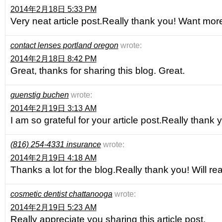
2014年2月18日 5:33 PM
Very neat article post.Really thank you! Want mor
contact lenses portland oregon
wrote:
2014年2月18日 8:42 PM
Great, thanks for sharing this blog. Great.
guenstig buchen
wrote:
2014年2月19日 3:13 AM
I am so grateful for your article post.Really thank 
(816) 254-4331 insurance
wrote:
2014年2月19日 4:18 AM
Thanks a lot for the blog.Really thank you! Will r
cosmetic dentist chattanooga
wrote:
2014年2月19日 5:23 AM
Really appreciate you sharing this article post.