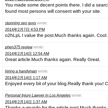
You made some decent points there. I did a searc
found most persons will consent with your site.
stunning seo guys
wrote:
2014年2月7日 4:53 PM
o2hLpL I value the post.Much thanks again. Cool.
phen375 review
wrote:
2014年2月14日 12:54 AM
Great article.Much thanks again. Really Great.
hiring a handyman
wrote:
2014年2月14日 1:17 AM
Enjoyed every bit of your blog.Really thank you! C
Personal Injury Lawyer in Los Angeles
wrote:
2014年2月14日 1:37 AM
Thanks-a-mundo for the article post.Much thanks 