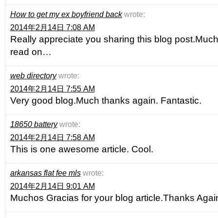
How to get my ex boyfriend back
wrote:
2014年2月14日 7:08 AM
Really appreciate you sharing this blog post.Much
read on…
web directory
wrote:
2014年2月14日 7:55 AM
Very good blog.Much thanks again. Fantastic.
18650 battery
wrote:
2014年2月14日 7:58 AM
This is one awesome article. Cool.
arkansas flat fee mls
wrote:
2014年2月14日 9:01 AM
Muchos Gracias for your blog article.Thanks Agai