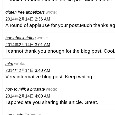
gluten free appetizers
wrote:
2014年2月14日 2:36 AM
A round of applause for your post.Much thanks ag
horseback riding
wrote:
2014年2月14日 3:01 AM
I cannot thank you enough for the blog post. Cool
mlm
wrote:
2014年2月14日 3:40 AM
Very informative blog post. Keep writing.
how to milk a prostate
wrote:
2014年2月14日 4:00 AM
I appreciate you sharing this article. Great.
seo australia
wrote: