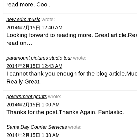
read more. Cool.
new edm music
wrote:
2014年2月15日 12:40 AM
Looking forward to reading more. Great article.Rea
read on…
paramount pictures studio tour
wrote:
2014年2月15日 12:43 AM
I cannot thank you enough for the blog article.Mu
Really Great.
government grants
wrote:
2014年2月15日 1:00 AM
Thanks for the post.Thanks Again. Fantastic.
Same Day Courier Services
wrote:
2014年2月15日 1:38 AM