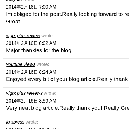
2014年2月16日 7:00 AM
Im obliged for the post.Really looking forward to 
Great.
vigrx plus review
wrote:
2014年2月16日 8:02 AM
Major thankies for the blog.
youtube views
wrote:
2014年2月16日 8:24 AM
Enjoyed every bit of your blog article.Really thank
vigrx plus reviews
wrote:
2014年2月16日 8:59 AM
Very neat blog article.Really thank you! Really Gre
fg xpress
wrote: