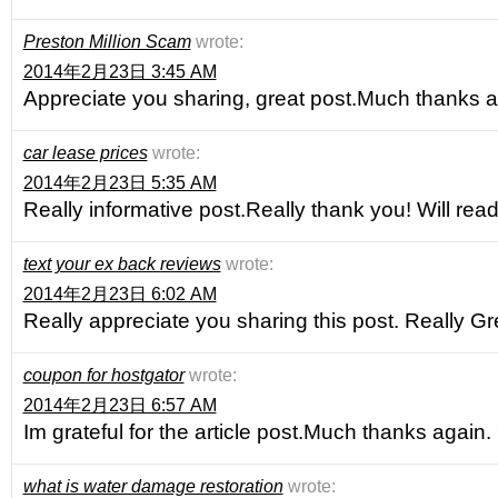
Preston Million Scam
wrote:
2014年2月23日 3:45 AM
Appreciate you sharing, great post.Much thanks
car lease prices
wrote:
2014年2月23日 5:35 AM
Really informative post.Really thank you! Will re
text your ex back reviews
wrote:
2014年2月23日 6:02 AM
Really appreciate you sharing this post. Really Gr
coupon for hostgator
wrote:
2014年2月23日 6:57 AM
Im grateful for the article post.Much thanks again.
what is water damage restoration
wrote: