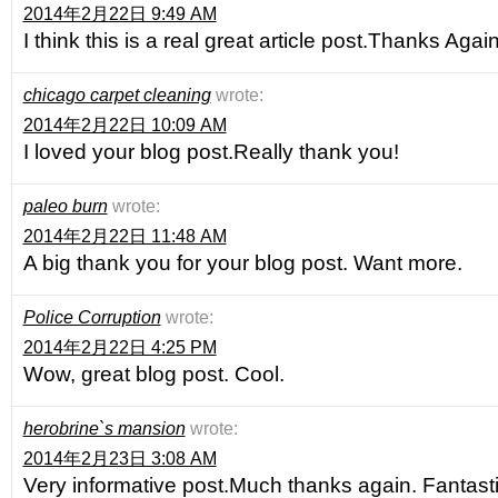
2014年2月22日 9:49 AM
I think this is a real great article post.Thanks Agai
chicago carpet cleaning
wrote:
2014年2月22日 10:09 AM
I loved your blog post.Really thank you!
paleo burn
wrote:
2014年2月22日 11:48 AM
A big thank you for your blog post. Want more.
Police Corruption
wrote:
2014年2月22日 4:25 PM
Wow, great blog post. Cool.
herobrine`s mansion
wrote:
2014年2月23日 3:08 AM
Very informative post.Much thanks again. Fantasti