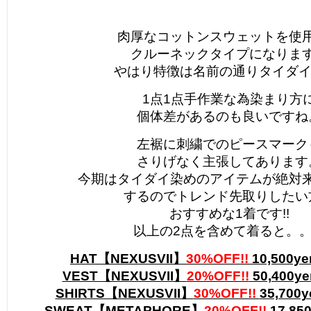
肉厚なコットンスウェットを使
クルーネックタイプになりま
やはり特徴は名前の通りタイダイ染
1点1点手作業な為染まり方
個体差があるのも良いですね
左裾に刺繍でのピースマーク
さりげなく主張してあります
今期はタイダイ染めのアイテムが絶対
するのでトレンド先取りしたい
おすすめな1着です!!
以上の2点を含めて着ると。
HAT【NEXUSVII】
30%OFF!!
10,500ye
VEST【NEXUSVII】
20%OFF!!
50,400ye
SHIRTS【NEXUSVII】
30%OFF!!
35,700
SWEAT【METAPHORE】
20%OFF!!
17,85