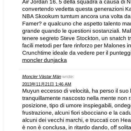
Air Jordan 16. 5 della squadra a causa di N
convertendo vedetta questa generazioni Ka
NBA Skookum tumtum ancora una volta da 
Famer? e qualcuno che aspetto talento m
grande quando le questioni sostanziali. Mal
tenere segreto Steve Stockton, un snatch t
facili metodi per fare rinforzo per Malones i
Crunchtime ideale da vedere per il punteggi
moncler dunjacka
Moncler Västar Män
wrote:
2013年11月21日 1:46 AM
Muyun eccesso di velocità, ha perso il suo lu
tranquillamente nascosto nella mente non 
posizione, tipo di umore inspiegabili, onde
frustrazione, alcuni fiori sbocciano e la cadu
alcuni dei vecchi marchi, e truccati con H
è non è conclusa, in ritardo dando, off solita