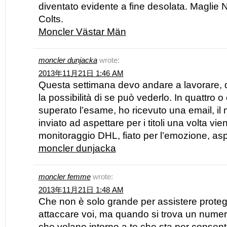
diventato evidente a fine desolata. Maglie 
Colts.
Moncler Västar Män
moncler dunjacka
wrote:
2013年11月21日 1:46 AM
Questa settimana devo andare a lavorare, 
la possibilità di se può vederlo. In quattro 
superato l’esame, ho ricevuto una email, il 
inviato ad aspettare per i titoli una volta vie
monitoraggio DHL, fiato per l’emozione, asp
moncler dunjacka
moncler femme
wrote:
2013年11月21日 1:48 AM
Che non è solo grande per assistere proteg
attaccare voi, ma quando si trova un numero
che volano intorno a te che sta per consent