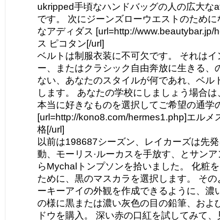
ukripped手頃なハンドバッグの人の広大なaff
です。 次にジーンズローウエストのために
なアディダス [url=http://www.beautybar.jp
ス ピコタン[/url]
ベルトは制服衣装に不可欠です。 それはイ
ー、またはクラシック自由奔放に生きる、
ない、あなたのスタイルが何であれ、ベル
します。 あなたの学校にしましょう​​場合
本当に好きなものを選択してご希望の通学
[url=http://kono8.com/hermes1.php
格[/url]
以前は198687シーズン、レイカーズは先
動、モーリス·ルーカスを手放す、とサンア
らMychalトンプソンを拾いました。 化
ために、黒のマスカラを選択します。 その
ーキーアイの外観を作成できるように、濃
の様に黒または濃い灰色の目の鉛筆、およ
ドウを購入。 深い赤の口紅を試してみて、