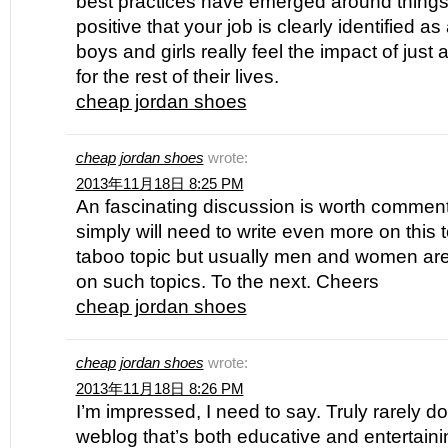
best practices have emerged around things l
positive that your job is clearly identified a
boys and girls really feel the impact of jus
for the rest of their lives.
cheap jordan shoes
cheap jordan shoes
wrote:
2013年11月18日 8:25 PM
An fascinating discussion is worth comment.
simply will need to write even more on this t
taboo topic but usually men and women are
on such topics. To the next. Cheers
cheap jordan shoes
cheap jordan shoes
wrote:
2013年11月18日 8:26 PM
I’m impressed, I need to say. Truly rarely d
weblog that’s both educative and entertainin