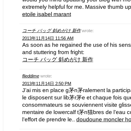
extremely helpful for me. Massive thumb up f
etoile isabel marant
コーチ バッグ 斜めがけ 新作
wrote:
2013年11月14日 11:56 AM
As soon as he regained the use of his sens
and stuttering from fright:
コーチ バッグ 斜めがけ 新作
flieddime
wrote:
2013年11月14日 2:50 PM
J’ai mis en place g茅n茅ralement la partici
le disposent sur lib茅r茅e et chaque fois que
consommateurs se souviennent visite gli
mentaire de lowercalf t茅n猫bres de l’eau 
l’effort de prendre le..
doudoune moncler 