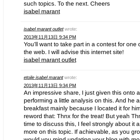
such topics. To the next. Cheers
isabel marant
isabel marant outlet
wrote:
2013年11月13日 9:34 PM
You’ll want to take part in a contest for one
the web. I will advise this internet site!
isabel marant outlet
etoile isabel marant
wrote:
2013年11月13日 9:34 PM
An impressive share, I just given this onto
performing a little analysis on this. And he
breakfast mainly because I located it for him
reword that: Thnx for the treat! But yeah T
time to discuss this, I feel strongly about it 
more on this topic. If achievable, as you gr
would you mind updating your blog with more 