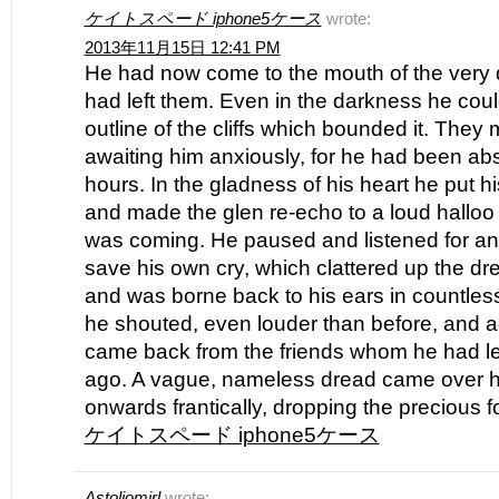
ケイトスペード iphone5ケース
wrote:
2013年11月15日 12:41 PM
He had now come to the mouth of the very d
had left them. Even in the darkness he cou
outline of the cliffs which bounded it. They 
awaiting him anxiously, for he had been abs
hours. In the gladness of his heart he put h
and made the glen re-echo to a loud halloo 
was coming. He paused and listened for a
save his own cry, which clattered up the dre
and was borne back to his ears in countless
he shouted, even louder than before, and 
came back from the friends whom he had lef
ago. A vague, nameless dread came over h
onwards frantically, dropping the precious fo
ケイトスペード iphone5ケース
Astoliomirl
wrote: