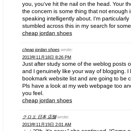
you, you’ve hit the nail on the head. Your t
the concern is some thing that not enough i
speaking intelligently about. I’m particularly
stumbled across this in my search for someth
cheap jordan shoes
cheap jordan shoes
wrote:
2013年11月18日 8:26 PM
Just after study some of the weblog posts 
and I genuinely like your way of blogging. 
bookmark website list and are going to be 
Pls have a look at my web webpage too an
you feel.
cheap jordan shoes
クロエ 日本 店舗
wrote:
2013年11月19日 2:01 AM