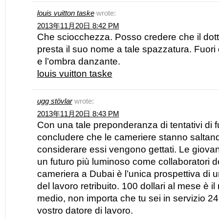
louis vuitton taske
wrote:
2013年11月20日 8:42 PM
Che sciocchezza. Posso credere che il dot
presta il suo nome a tale spazzatura. Fuori d
e l’ombra danzante.
louis vuitton taske
ugg stövlar
wrote:
2013年11月20日 8:43 PM
Con una tale preponderanza di tentativi di f
concludere che le cameriere stanno saltand
considerare essi vengono gettati. Le giovan
un futuro più luminoso come collaboratori do
cameriera a Dubai è l’unica prospettiva di 
del lavoro retribuito. 100 dollari al mese è il
medio, non importa che tu sei in servizio 24 
vostro datore di lavoro.