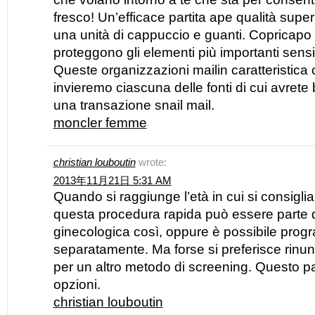
fresco! Un’efficace partita ape qualità sup
una unità di cappuccio e guanti. Copricapo
proteggono gli elementi più importanti sensib
Queste organizzazioni mailin caratteristic
invieremo ciascuna delle fonti di cui avrete
una transazione snail mail.
moncler femme
christian louboutin
wrote:
2013年11月21日 5:31 AM
Quando si raggiunge l’età in cui si consigl
questa procedura rapida può essere parte de
ginecologica così, oppure è possibile pro
separatamente. Ma forse si preferisce rin
per un altro metodo di screening. Questo p
opzioni.
christian louboutin