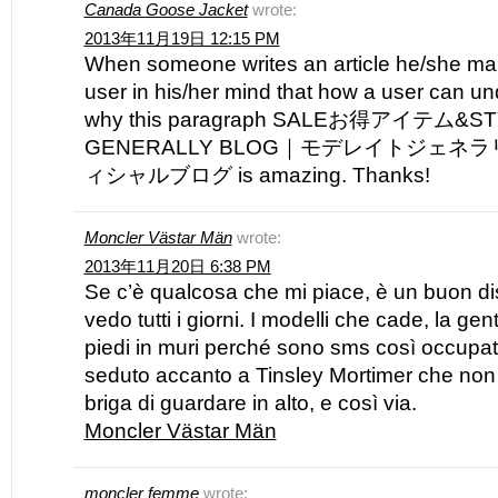
Canada Goose Jacket
wrote:
2013年11月19日 12:15 PM
When someone writes an article he/she main
user in his/her mind that how a user can und
why this paragraph SALEお得アイテム&ST
GENERALLY BLOG｜モデレイトジェ
ィシャルブログ is amazing. Thanks!
Moncler Västar Män
wrote:
2013年11月20日 6:38 PM
Se c’è qualcosa che mi piace, è un buon di
vedo tutti i giorni. I modelli che cade, la ge
piedi in muri perché sono sms così occupa
seduto accanto a Tinsley Mortimer che non
briga di guardare in alto, e così via.
Moncler Västar Män
moncler femme
wrote: