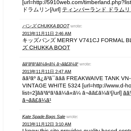
[url=http://5910web.com/timberland.p
ドラムリン[/url]
ティンバーランド ドラムリ
バンズ CHUKKA BOOT
wrote:
2013年11月11日 2:46 AM
キッズバンズ MERRY V741CJ FORMAL BL
ズ CHUKKA BOOT
ãã³ãºã¹ãã¼ã«ã¼ ã¬ãã£ã¼ã¹
wrote:
2013年11月11日 2:47 AM
ãã³ãº ã¿ã³ã¯ããã FREAKWAIVE TAN
VINTAGE WHITE 5324 [url=http://www.d-
list=2]ãã³ãºã¹ãã¼ã«ã¼ ã¬ãã£ã¼ã¹[/url]
ãã
ã¬ãã£ã¼ã¹
Kate Spade Bags Sale
wrote:
2013年11月12日 3:10 AM
I know this site provides quality based