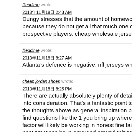
flieddime
wrote:
2013年11月18日 2:43 AM
Dungy stresses that the amount of homework
because they do not get all that much one 
prospective players.
cheap wholesale jerse
flieddime
wrote:
2013年11月18日 8:27 AM
Atlanta’s defence is negative.
nfl jerseys w
cheap jordan shoes
wrote:
2013年11月18日 8:25 PM
There are actually absolutely plenty of detail
into consideration. That’s a fantastic point t
the thoughts above as general inspiration b
find questions like the 1 you bring up where
factor will likely be working in honest fine fa