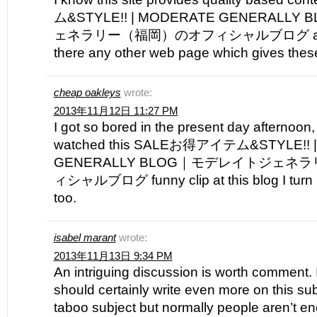
ム&STYLE!! | MODERATE GENERAL
ェネラリー（福岡）のオフィシャルブログ and extr
there any other web page which gives these 
cheap oakleys
wrote:
2013年11月12日 11:27 PM
I got so bored in the present day afternoon,
watched this SALEお得アイテム&STYLE!! 
GENERALLY BLOG｜モデレイトジェ
ィシャルブログ funny clip at this blog I turn i
too.
isabel marant
wrote:
2013年11月13日 9:34 PM
An intriguing discussion is worth comment. I
should certainly write even more on this subj
taboo subject but normally people aren’t e