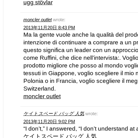
ugg stövlar
moncler outlet
wrote:
2013年11月20日 8:43 PM
Ma la gente vuole anche la qualità del prod
intenzione di continuare a comprare a un 
questo significa un leader con un approcci
come Ruffini, che dice nell’intervista:. Voglio
prodotto migliore che posso al mondo vogli
tessuti in Giappone, voglio scegliere il mio 
Polonia o in Francia, voglio scegliere il me
Switzerland.
moncler outlet
ケイトスペード バッグ 人気
wrote:
2013年11月20日 9:02 PM
“I don’t,” I answered, “I don’t understand at a
ケイトスペード バッグ 人気