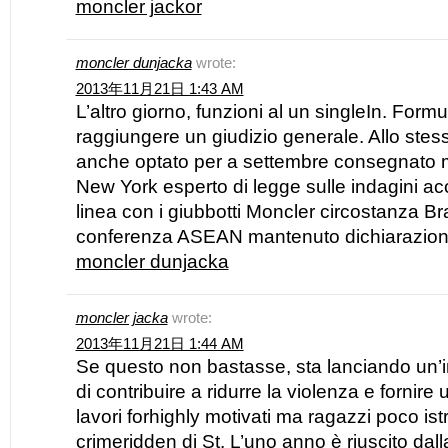
moncler jackor
moncler dunjacka
wrote:
2013年11月21日 1:43 AM
L’altro giorno, funzioni al un singleIn. Form
raggiungere un giudizio generale. Allo ste
anche optato per a settembre consegnato 
New York esperto di legge sulle indagini a
linea con i giubbotti Moncler circostanza Br
conferenza ASEAN mantenuto dichiarazione 
moncler dunjacka
moncler jacka
wrote:
2013年11月21日 1:44 AM
Se questo non bastasse, sta lanciando un’in
di contribuire a ridurre la violenza e fornire
lavori forhighly motivati ma ragazzi poco istr
crimeridden di St. L’uno anno è riuscito dal