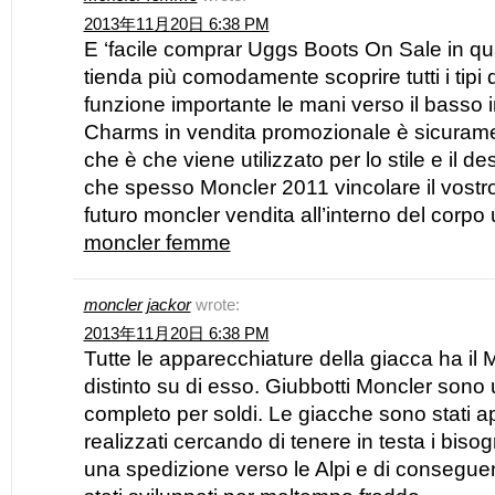
2013年11月20日 6:38 PM
E ‘facile comprar Uggs Boots On Sale in qu
tienda più comodamente scoprire tutti i tipi
funzione importante le mani verso il basso
Charms in vendita promozionale è sicuramen
che è che viene utilizzato per lo stile e il des
che spesso Moncler 2011 vincolare il vostr
futuro moncler vendita all’interno del corp
moncler femme
moncler jackor
wrote:
2013年11月20日 6:38 PM
Tutte le apparecchiature della giacca ha i
distinto su di esso. Giubbotti Moncler sono
completo per soldi. Le giacche sono stati 
realizzati cercando di tenere in testa i bisogn
una spedizione verso le Alpi e di consegue